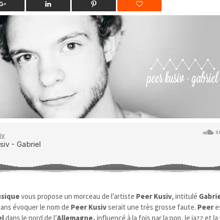
sique
vous propose un morceau de l’artiste
Peer Kusiv
, intitulé
Gabrie
ans évoquer le nom de
Peer Kusiv
serait une très grosse faute.
Peer
e
el
dans le nord de l’
Allemagne,
influencé à la fois par la pop, le jazz et 