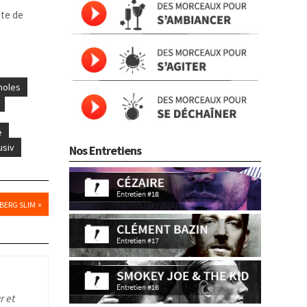
ite de
noles
e
usiv
Nos Entretiens
»
EBERG SLIM
r et