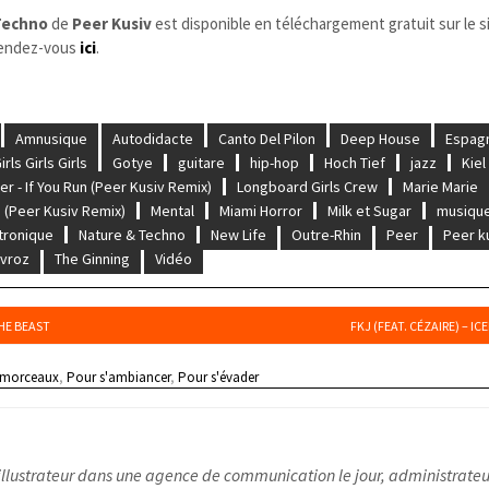
Techno
de
Peer Kusiv
est disponible en téléchargement gratuit sur le s
 rendez-vous
ici
.
Amnusique
Autodidacte
Canto Del Pilon
Deep House
Espag
irls Girls Girls
Gotye
guitare
hip-hop
Hoch Tief
jazz
Kiel
er - If You Run (Peer Kusiv Remix)
Longboard Girls Crew
Marie Marie
 (Peer Kusiv Remix)
Mental
Miami Horror
Milk et Sugar
musiqu
tronique
Nature & Techno
New Life
Outre-Rhin
Peer
Peer k
avroz
The Ginning
Vidéo
THE BEAST
FKJ (FEAT. CÉZAIRE) – IC
 morceaux
,
Pour s'ambiancer
,
Pour s'évader
illustrateur dans une agence de communication le jour, administrateu