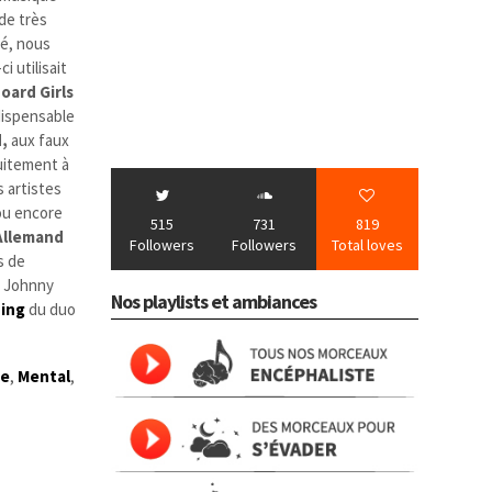
de très
é, nous
i utilisait
oard Girls
ndispensable
d,
aux faux
tuitement à
s artistes
ou encore
515
731
819
Allemand
Followers
Followers
Total loves
s de
de Johnny
Nos playlists et ambiances
ing
du duo
he
,
Mental
,