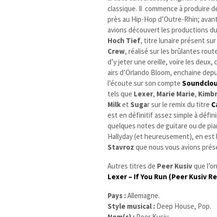
classique. Il commence à produire de
près au Hip-Hop d’Outre-Rhin; avant
avions découvert les productions d
Hoch Tief
, titre lunaire présent s
Crew
, réalisé sur les brûlantes ro
d’y jeter une oreille, voire les deux
airs d’Orlando Bloom, enchaine depu
l’écoute sur son compte
Soundclo
tels que
Lexer
,
Marie Marie
,
Kimb
Milk
et
Suga
r sur le remix du titre
C
est en définitif assez simple à déf
quelques notes de guitare ou de pian
Hallyday (et heureusement), en est la 
Stavroz
que nous vous avions prése
Autres titres de
Peer Kusiv
que l’on
Lexer – If You Run (Peer Kusiv R
Pays :
Allemagne.
Style musical :
Deep House, Pop.
Nom(s) :
Peer Kusiv.