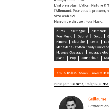
L’info en plus :
L’album
Nature & 
l’
Allemand
. Pour vous le procurer,
Site web :
ici
Maison de disque :
Four Music.
A-Trak
allemagne
Allemande
Four Music
Gabriel
Gelöt
G
Kimbra
Klatsche
Lexer
Lex
MarieMarie - Cotton Candy Hurricane
Musique Classique
musique elec
piano
Pop
soundcloud
St
«
AL’TARBA (FEAT. QUALM) – WALK WITH 
Publié par :
Guillaume
, Catégorie(s) :
Nos
Guillaume
Graphiste et 