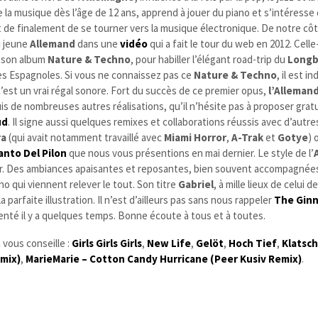
 la musique dès l’âge de 12 ans, apprend à jouer du piano et s’intéresse 
 de finalement de se tourner vers la musique électronique.
De notre côt
u jeune
Allemand
dans une
vidéo
qui a fait le tour du web en 2012. Celle-c
ur son album
Nature & Techno
, pour habiller l’élégant road-trip du
Longb
utes Espagnoles. Si vous ne connaissez pas ce
Nature & Techno
, il est i
, c’est un vrai régal sonore. Fort du succès de ce premier opus,
l’Alleman
is de nombreuses autres réalisations, qu’il n’hésite pas à proposer gra
ud
. Il signe aussi quelques remixes et collaborations réussis avec d’autre
ra
(qui avait notamment travaillé avec
Miami Horror
,
A-Trak
et
Gotye
) 
anto Del Pilon
que nous vous présentions en mai dernier. Le style de l’
inir. Des ambiances apaisantes et reposantes, bien souvent accompagnée
o qui viennent relever le tout. Son titre
Gabriel
, à mille lieux de celui 
parfaite illustration. Il n’est d’ailleurs pas sans nous rappeler
The Ginn
nté il y a quelques temps. Bonne écoute à tous et à toutes.
 vous conseille :
Girls Girls Girls
,
New Life
,
Gelöt
,
Hoch Tief
,
Klatsc
emix)
,
MarieMarie – Cotton Candy Hurricane (Peer Kusiv Remix)
.