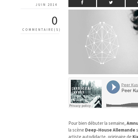
JUIN 2014
0
COMMENTAIRE(S)
Pour bien débuter la semaine,
Amnu
la scène
Deep-House
Allemande
s
artiste autodidacte, originaire de
Ki