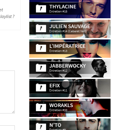
et
aylist ?