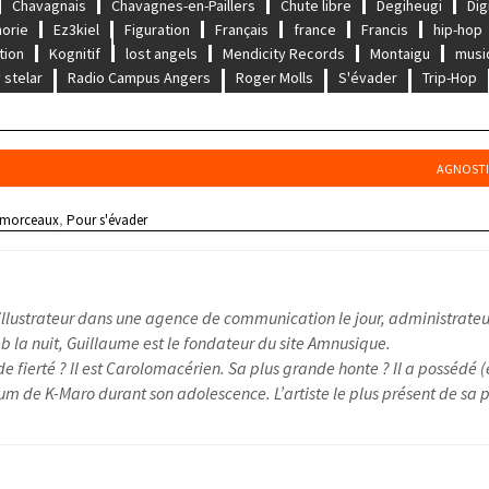
Chavagnais
Chavagnes-en-Paillers
Chute libre
Degiheugi
Dig
orie
Ez3kiel
Figuration
Français
france
Francis
hip-hop
tion
Kognitif
lost angels
Mendicity Records
Montaigu
musi
 stelar
Radio Campus Angers
Roger Molls
S'évader
Trip-Hop
AGNOSTI
 morceaux
,
Pour s'évader
illustrateur dans une agence de communication le jour, administrateu
 la nuit, Guillaume est le fondateur du site Amnusique.
e fierté ? Il est Carolomacérien. Sa plus grande honte ? Il a possédé (
um de K-Maro durant son adolescence. L’artiste le plus présent de sa pl