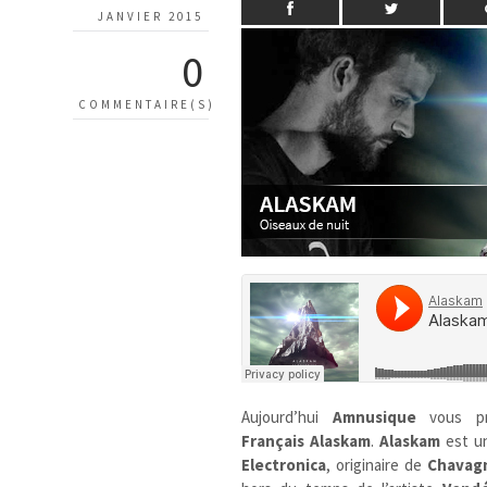
JANVIER 2015
0
COMMENTAIRE(S)
Aujourd’hui
Amnusique
vous p
Français
Alaskam
.
Alaskam
est un
Electronica
, originaire de
Chavagn