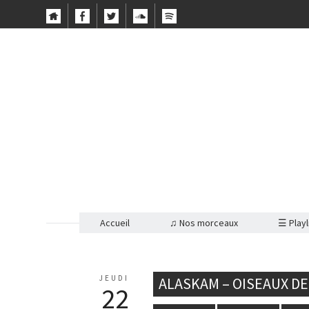
Accueil
♫ Nos morceaux
☰ Playl
JEUDI
ALASKAM – OISEAUX DE
22