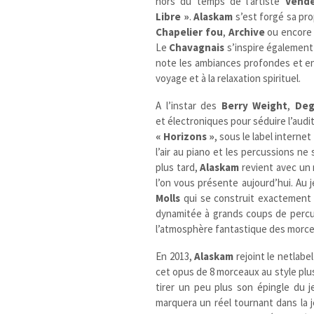
hors du temps de l’artiste
Vend
Libre »
.
Alaskam
s’est forgé sa pro
Chapelier fou
,
Archive
ou encor
Le
Chavagnais
s’inspire également
note les ambiances profondes et e
voyage et à la relaxation spirituel.
A l’instar des
Berry Weight
,
Deg
et électroniques pour séduire l’audit
« Horizons »
, sous le label internet
l’air au piano et les percussions n
plus tard,
Alaskam
revient avec un 
l’on vous présente aujourd’hui. Au 
Molls
qui se construit exactement
dynamitée à grands coups de percu
l’atmosphère fantastique des morc
En 2013,
Alaskam
rejoint le netlabe
cet opus de 8 morceaux au style pl
tirer un peu plus son épingle du 
marquera un réel tournant dans la je