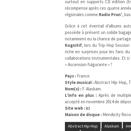
surtout en supports CD édition (t
récompense après ces quatre année
régionales comme
Radio Prun’
, ba
Grâce à cet éventail d’albums auto
possède à présent un solide bagage 
notamment eu la chance de partager 
Kognitif
, lors du Trip-Hop Session
riche en surprises pour les fans du
collaborations instrumentales. Et s
« Ascension fulgurante » ?
Pays :
France.
Style musical :
Abstract Hip-Hop, Tr
Nom(s) :
F. Alaskam.
L’info en plus :
Après de multip
accepté en novembre 2014 de dépos
Site web :
ici
Maison de disque :
Mendicity Record
Abstract Hip-Hop
Alaskam
Am