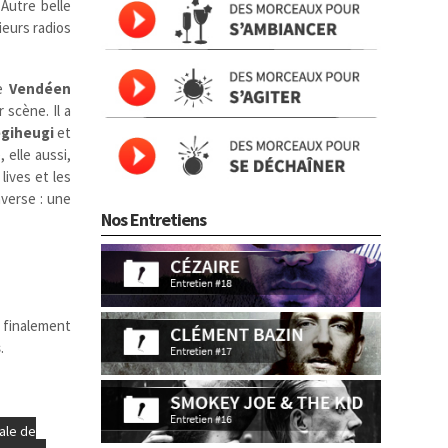
 Autre belle
ieurs radios
le
Vendéen
 scène. Il a
giheugi
et
 elle aussi,
lives et les
nverse : une
Nos Entretiens
 finalement
s
.
ale de