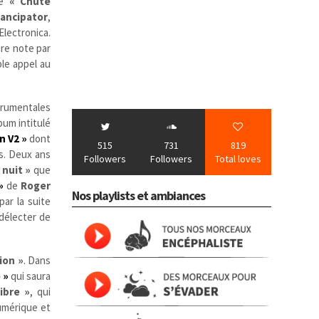
lé
« Chute
ancipator
,
Electronica.
ire note par
ble appel au
trumentales
bum intitulé
on V2 »
dont
515
731
819
s.
Deux ans
Followers
Followers
Total loves
 nuit »
que
»
de
Roger
Nos playlists et ambiances
ar la suite
délecter de
ion »
. Dans
 »
qui saura
ibre »
, qui
numérique et