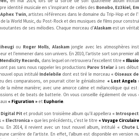
éen,
en mai 2014, lors de la sortie de son quatrième album intitu
pre identité musicale en s’inspirant de celles des
Bonobo
,
Ez3kiel
,
Em
e
Aphex Twin
, artistes références dans le domaine du Trip-Hop et de l’
 de la World Music, du Post-Rock et des musiques de films pour constru
nvoutantes de ses mélodies. Chaque morceau d’
Alaskam
est un vérita
iheugi
ou
Roger Molls
,
Alaskam
jongle avec les atmosphères ins
eur et l’emmener dans son univers. En 2010, l’artiste sort son premier al
Mendicity Records
, dans lequel on retrouvera l’excellent titre
« Illusi
e sont pas sans nous rappeler les productions
Parov Stelar
à ses début
nouvel opus intitulé
Indelebile
dont est tiré le morceau
« Oiseaux de
jeu des comparaisons, on pourrait citer le génialissime
« Lost Angels 
 de la même manière; avec une amorce calme et mélancolique qui est p
ssions et de beats de batterie. On vous conseille également de vous 
eaux
« Figuration »
et
Euphorie
.
l
Digital Pit
et produit son troisième album qu’il appellera
« Introspect
us
« Electronica »
que les précédents, c’est le titre
« Voyage Circulaire
jeu.
En 2014, il revient avec un tout nouvel album, intitulé
« Chute L
une carrière de l’artiste. En effet, l’album est disponible en version 