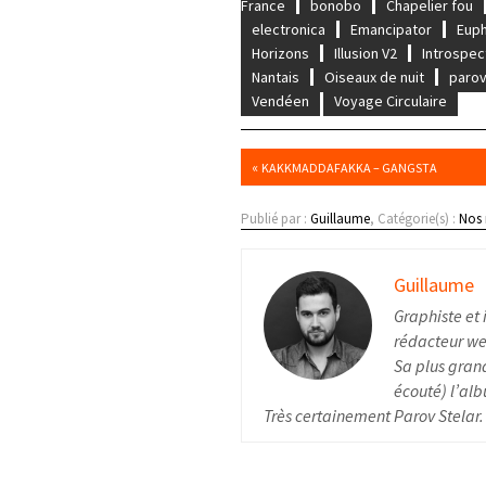
France
bonobo
Chapelier fou
electronica
Emancipator
Euph
Horizons
Illusion V2
Introspec
Nantais
Oiseaux de nuit
parov
Vendéen
Voyage Circulaire
«
KAKKMADDAFAKKA – GANGSTA
Publié par :
Guillaume
, Catégorie(s) :
Nos
Guillaume
Graphiste et 
rédacteur web
Sa plus grand
écouté) l’alb
Très certainement Parov Stelar.