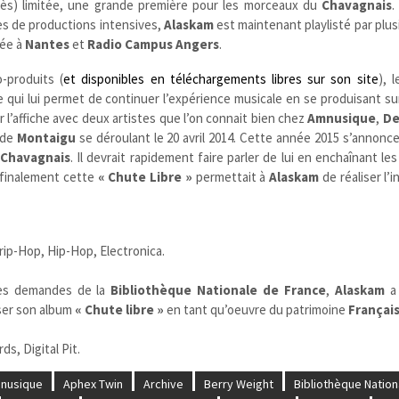
rès) limitée, une grande première pour les morceaux du
Chavagnais
.
s de productions intensives,
Alaskam
est maintenant playlisté par plus
sée à
Nantes
et
Radio Campus Angers
.
-produits (
et disponibles en téléchargements libres sur son site
), 
qui lui permet de continuer l’expérience musicale en se produisant sur
l’affiche avec deux artistes que l’on connait bien chez
Amnusique
,
De
 de
Montaigu
se déroulant le 20 avril 2014. Cette année 2015 s’annonce,
Chavagnais
. Il devrait rapidement faire parler de lui en enchaînant les 
i finalement cette
« Chute Libre »
permettait à
Alaskam
de réaliser l’i
ip-Hop, Hip-Hop, Electronica.
les demandes de la
Bibliothèque Nationale de France
,
Alaskam
a
er son
album
« Chute libre »
en tant qu’oeuvre du patrimoine
Françai
s, Digital Pit.
nusique
Aphex Twin
Archive
Berry Weight
Bibliothèque Nation