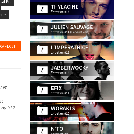
ital Pit
que
»
CA – LOST
r et
et
aylist ?