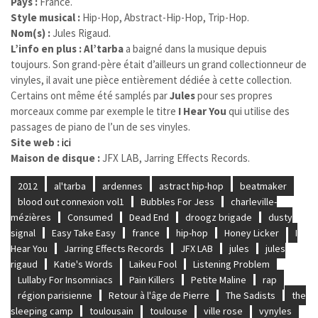
Pays :
France.
Style musical :
Hip-Hop, Abstract-Hip-Hop, Trip-Hop.
Nom(s) :
Jules Rigaud.
L’info en plus : Al’tarba
a baigné dans la musique depuis
toujours. Son grand-père était d’ailleurs un grand collectionneur de
vinyles, il avait une pièce entièrement dédiée à cette collection.
Certains ont même été samplés par
Jules
pour ses propres
morceaux comme par exemple le titre
I Hear You
qui utilise des
passages de piano de l’un de ses vinyles.
Site web :
ici
Maison de disque :
JFX LAB, Jarring Effects Records.
2012
al'tarba
ardennes
astract hip-hop
beatmaker
blood out connexion vol1
Bubbles For Jess
charleville-
mézières
Consumed
Dead End
droogz brigade
dusty
signal
Easy Take Easy
france
hip-hop
Honey Licker
I
Hear You
Jarring Effects Records
JFX LAB
jules
jules
rigaud
Katie's Words
Laikeu Fool
Listening Problem
Lullaby For Insomniacs
Pain Killers
Petite Maline
rap
région parisienne
Retour à l'âge de Pierre
The Sadists
the
sleeping camp
toulousain
toulouse
ville rose
vynyles