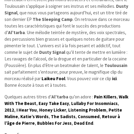
Toulousain s’applique à soigner ses instrus et ses mélodies.
Dusty
Signal
, que nous vous partageons aujourd’hui, est un titre tiré de
son dernier EP
The Sleeping Camp
. On retrouve dans ce morceau
toutes les caractéristiques qui font le succès des productions
d’
Al’tarba
. Une mélodie teintée de mystère, des voix spectrales,
des percussions bien grasses et quelques notes de guitare pour
pimenter le tout. L’univers est à la fois pesant et addictif, tout
comme le sujet de
Dusty Signal
qu’il tente de mettre en lumière :
Les ravages de l’alcool, de la drogue et en particulier de la cocaïne
(Poussière). En plus d’être un beatmaker de talent, le
Toulousain
sait parfaitement s’entourer, pour preuve, le magnifique clip du
morceau réalisé par
Laikeu Fool
. Vous pouvez voir ce clip
ici
.
Bonne écoute à tous et à toutes.
Quelques autres titres d’
Al’tarba
qu’on adore :
Pain Killers
,
Walk
With The Beast
,
Easy Take Easy
,
Lullaby For Insomniacs
,
2012
,
I Hear You
,
Honey Licker
,
Listening Problem
,
Petite
Maline
,
Katie’s Words
,
The Sadists
,
Consumed
,
Retour à
l’âge de Pierre
,
Bubbles For Jess
,
Dead End
.