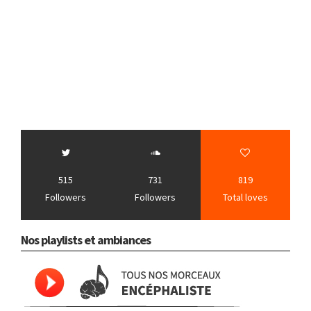
515
731
819
Followers
Followers
Total loves
Nos playlists et ambiances