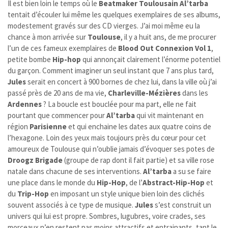
Il est bien loin le temps où le
Beatmaker
Toulousain
Al’tarba
tentait d’écouler lui même les quelques exemplaires de ses albums,
modestement gravés sur des CD vierges. J’ai moi même eu la
chance à mon arrivée sur
Toulouse
, il y a huit ans, de me procurer
l’un de ces fameux exemplaires de
Blood Out Connexion Vol 1
,
petite bombe
Hip-hop
qui annonçait clairement l’énorme potentiel
du garçon.
Comment imaginer un seul instant que 7 ans plus tard,
Jules
serait en concert à 900 bornes de chez lui, dans la ville où j’ai
passé près de 20 ans de ma vie,
Charleville-Mézières
dans les
Ardennes
? La boucle est bouclée pour ma part, elle ne fait
pourtant que commencer pour
Al’tarba
qui vit maintenant en
région
Parisienne
et qui enchaine les dates aux quatre coins de
l’hexagone. Loin des yeux mais toujours près du cœur pour cet
amoureux de Toulouse qui n’oublie jamais d’évoquer ses potes de
Droogz Brigade
(groupe de rap dont il fait partie) et sa ville rose
natale dans chacune de ses interventions.
Al’tarba
a su se faire
une place dans le monde du
Hip-Hop
, de l’
Abstract-Hip-Hop
et
du
Trip-Hop
en imposant un style unique bien loin des clichés
souvent associés à ce type de musique.
Jules
s’est construit un
univers qui lui est propre. Sombres, lugubres, voire crades, ses
morceaux n’en restent pas moins attractifs et entrainants, tant le