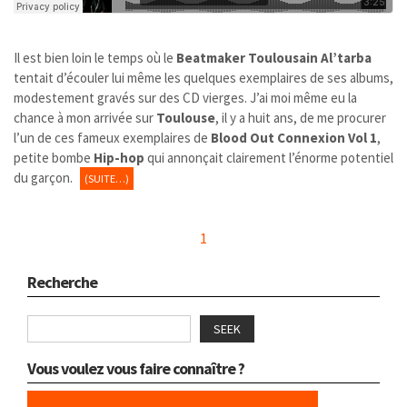
Il est bien loin le temps où le
Beatmaker
Toulousain
Al’tarba
tentait d’écouler lui même les quelques exemplaires de ses albums,
modestement gravés sur des CD vierges. J’ai moi même eu la
chance à mon arrivée sur
Toulouse
, il y a huit ans, de me procurer
l’un de ces fameux exemplaires de
Blood Out Connexion Vol 1
,
petite bombe
Hip-hop
qui annonçait clairement l’énorme potentiel
du garçon.
(SUITE…)
1
Recherche
SEEK
Vous voulez vous faire connaître ?