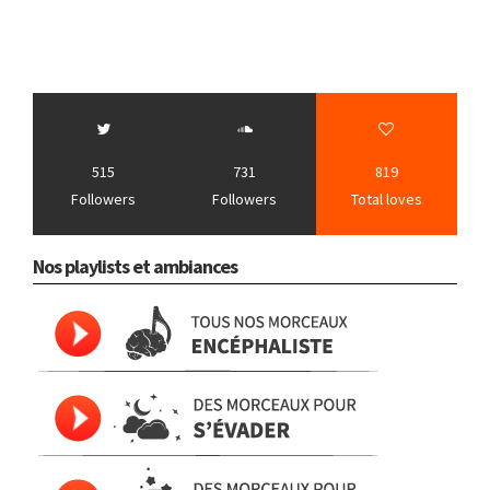
515
731
819
Followers
Followers
Total loves
Nos playlists et ambiances