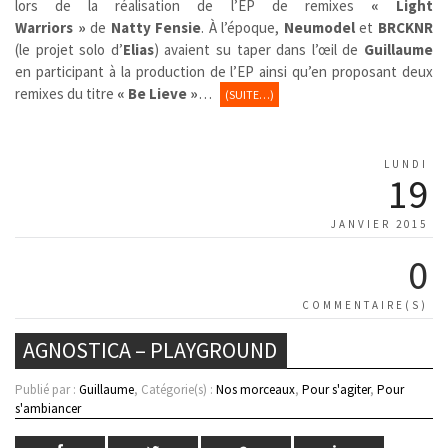
lors de la réalisation de l’EP de remixes
« Light
Warriors
»
de
Natty Fensie
. À l’époque,
Neumodel
et
BRCKNR
(le projet solo d’
Elias
) avaient su taper dans l’œil de
Guillaume
en participant à la production de l’EP ainsi qu’en proposant deux
remixes du titre
« Be Lieve »
…
(SUITE…)
LUNDI
19
JANVIER 2015
0
COMMENTAIRE(S)
AGNOSTICA – PLAYGROUND
Publié par :
Guillaume
, Catégorie(s) :
Nos morceaux
,
Pour s'agiter
,
Pour
s'ambiancer