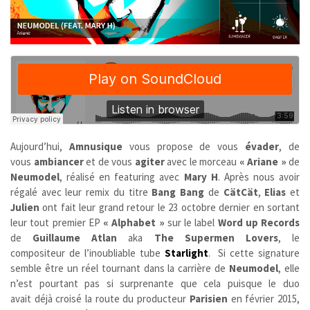
Aujourd’hui,
Amnusique
vous propose de vous
évader
, de
vous
ambiancer
et de vous
agiter
avec le morceau
« Ariane »
de
Neumodel
, réalisé en featuring avec
Mary H
. Après nous avoir
régalé avec leur remix du titre
Bang Bang
de
CätCät
,
Elias
et
Julien
ont fait leur grand retour le 23 octobre dernier en sortant
leur tout premier EP
« Alphabet »
sur le label
Word up Records
de
Guillaume Atlan
aka
The Supermen Lovers
,
le
compositeur de l’inoubliable tube
Starlight
.
Si cette signature
semble être un réel tournant dans la carrière de
Neumodel
, elle
n’est pourtant pas si surprenante que cela puisque le duo
avait déjà croisé la route du producteur
Parisien
en février 2015,