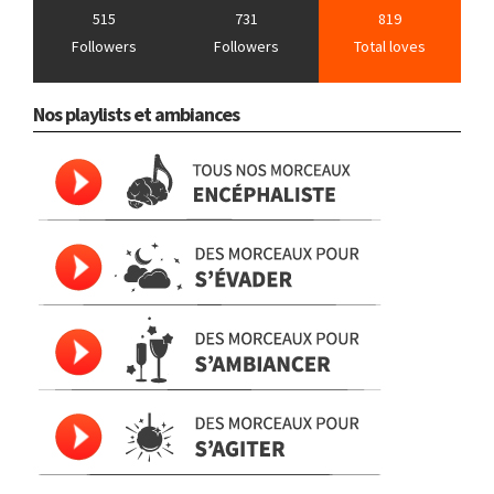
515
731
819
Followers
Followers
Total loves
Nos playlists et ambiances