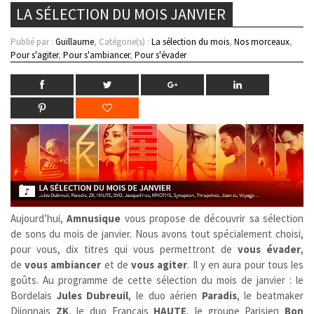
LA SÉLECTION DU MOIS JANVIER
Publié par :
Guillaume
, Catégorie(s) :
La sélection du mois
,
Nos morceaux
,
Pour s'agiter
,
Pour s'ambiancer
,
Pour s'évader
Aujourd’hui,
Amnusique
vous propose de découvrir sa sélection
de sons du mois de janvier. Nous avons tout spécialement choisi,
pour vous, dix titres qui vous permettront de
vous évader
,
de
vous ambiancer
et de
vous agiter
. Il y en aura pour tous les
goûts. Au programme de cette sélection du mois de janvier : le
Bordelais
Jules Dubreuil
, le duo aérien
Paradis
, le beatmaker
Dijonnais
ZK
, le duo Français
HAUTE
, le groupe Parisien
Bon