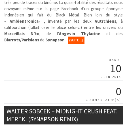
très peu de traces du binôme. La quasi-totalité des résultats nous
envoyant même sur la page Facebook d’un groupe éponyme
Indonésien qui fait du Black Métal. Bien loin du style
«
Ambientronica
« , inventé par les deux
Autrchiens
, à
califourchon (fallait oser le place celui-ci) entre les univers du
Marseillais
N’to
, de l’
Angevin
Thylacine
et des
Biarrots/Parisiens
de
Synapson
.
(SUITE…)
MARDI
10
JUIN 2014
0
COMMENTAIRE(S)
WALTER SOBCEK – MIDNIGHT CRUSH FEAT.
MEREKI (SYNAPSON REMIX)