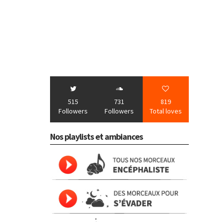
515
731
819
Followers
Followers
Total loves
Nos playlists et ambiances