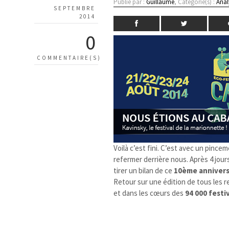
Publié par :
Guillaume
, Catégorie(s) :
Anal
SEPTEMBRE
2014
0
COMMENTAIRE(S)
Voilà c’est fini. C’est avec un pinc
refermer derrière nous. Après 4 jour
tirer un bilan de ce
10ème annivers
Retour sur une édition de tous les r
et dans les cœurs des
94 000 festi