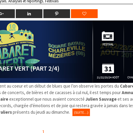
yses
,
Analyses et reportings
,
Festivals
ement au coeur et un début de blues que l’on observe les portes du
Cabar
s de concerts, de bières et de cacasses à cul nul, il est temps pour
Amnu
aire
exceptionnel que nous avaient concocté
Julien Sauvage
et ses a
ecords, chargée d’émotions et de joie qui restera gravée à jamais dans l
valiers
présents du jeudi au dimanche.
(SUITE…)
1