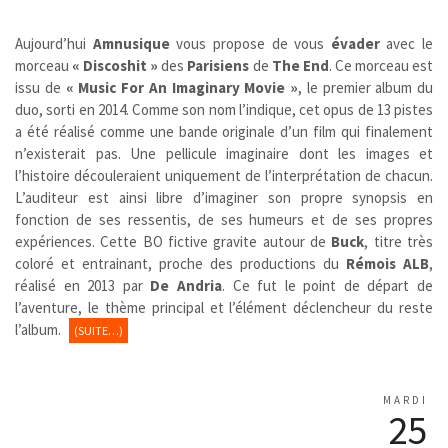
Aujourd’hui
Amnusique
vous propose de vous
évader
avec le
morceau
« Discoshit »
des
Parisiens
de
The End
.
Ce morceau est
issu de
« Music For An Imaginary Movie »
, le premier album du
duo, sorti en 2014. Comme son nom l’indique, cet opus de 13 pistes
a été réalisé comme une bande originale d’un film qui finalement
n’existerait pas. Une pellicule imaginaire dont les images et
l’histoire découleraient uniquement de l’interprétation de chacun.
L’auditeur est ainsi libre d’imaginer son propre synopsis en
fonction de ses ressentis, de ses humeurs et de ses propres
expériences. Cette BO fictive gravite autour de
Buck
, titre très
coloré et entrainant, proche des productions du
Rémois
ALB
,
réalisé en 2013 par
De Andria
. Ce fut le point de départ de
l’aventure, le thème principal et l’élément déclencheur du reste
l’album.
(SUITE…)
MARDI
25