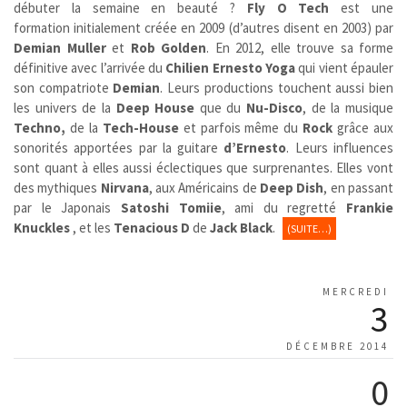
débuter la semaine en beauté ?
Fly O Tech
est une
formation initialement créée en 2009 (d’autres disent en 2003) par
Demian Muller
et
Rob Golden
. En 2012, elle trouve sa forme
définitive avec l’arrivée du
Chilien
Ernesto Yoga
qui vient épauler
son compatriote
Demian
. Leurs productions touchent aussi bien
les univers de la
Deep House
que du
Nu-Disco
, de la musique
Techno,
de la
Tech-House
et parfois même du
Rock
grâce aux
sonorités apportées par la guitare
d’Ernesto
. Leurs influences
sont quant à elles aussi éclectiques que surprenantes. Elles vont
des mythiques
Nirvana
, aux Américains de
Deep Dish
, en passant
par le Japonais
Satoshi Tomiie
, ami du regretté
Frankie
Knuckles
, et les
Tenacious D
de
Jack Black
.
(SUITE…)
MERCREDI
3
DÉCEMBRE 2014
0