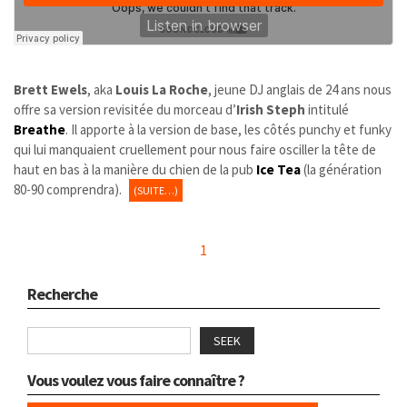
Brett Ewels
, aka
Louis La Roche
, jeune DJ anglais de 24 ans nous
offre sa version revisitée du morceau d’
Irish Steph
intitulé
Breathe
. Il apporte à la version de base, les côtés punchy et funky
qui lui manquaient cruellement pour nous faire osciller la tête de
haut en bas à la manière du chien de la pub
Ice Tea
(la génération
80-90 comprendra).
(SUITE…)
1
Recherche
SEEK
Vous voulez vous faire connaître ?