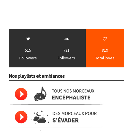
515
731
819
Followers
Followers
Total loves
Nos playlists et ambiances