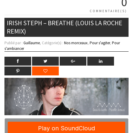
0
COMMENTAIRE(S)
IRISH STEPH – BREATHE (LOUIS LA ROCHE
REMIX)
Publié par :
Guillaume
, Catégorie(s) :
Nos morceaux
,
Pour s'agiter
,
Pour
s'ambiancer