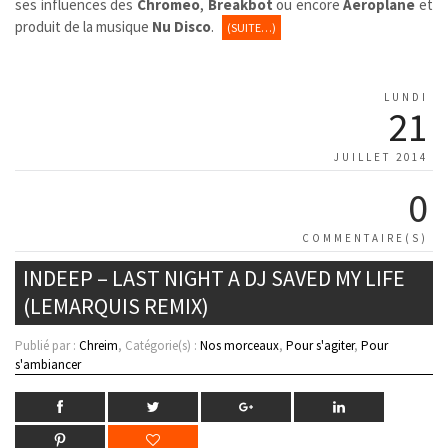
ses influences des
Chromeo
,
Breakbot
ou encore
Aeroplane
et
produit de la musique
Nu Disco
.
(SUITE…)
LUNDI
21
JUILLET 2014
0
COMMENTAIRE(S)
INDEEP – LAST NIGHT A DJ SAVED MY LIFE
(LEMARQUIS REMIX)
Publié par :
Chreim
, Catégorie(s) :
Nos morceaux
,
Pour s'agiter
,
Pour
s'ambiancer