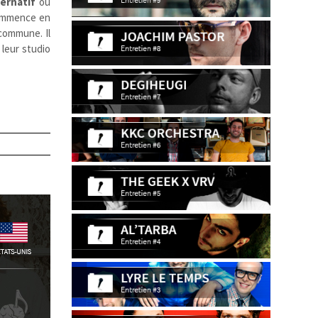
ternatif
ou
commence en
commune. Il
 leur studio