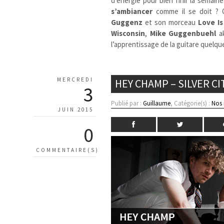
d’énergie pour bien finir la semai
s’ambiancer
comme il se doit ? O
Guggenz
et son morceau
Love I
Wisconsin
,
Mike Guggenbuehl
a
l’apprentissage de la guitare quelq
MERCREDI
HEY CHAMP – SILVER CI
3
Publié par :
Guillaume
, Catégorie(s) :
Nos
JUIN 2015
0
COMMENTAIRE(S)