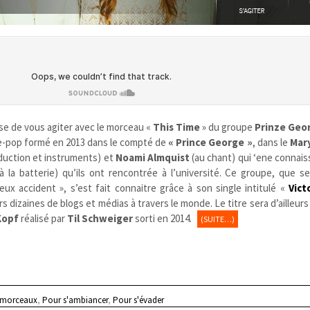
e de vous agiter avec le morceau «
This Time
» du groupe
Prinze Geo
ie-pop formé en 2013 dans le compté de
« Prince George »
, dans le
Mar
oduction et instruments) et
Noami Almquist
(au chant) qui ‘ene connai
à la batterie) qu’ils ont rencontrée à l’université. Ce groupe, que 
x accident », s’est fait connaitre grâce à son single intitulé «
Vict
rs dizaines de blogs et médias à travers le monde. Le titre sera d’ailleurs
Kopf
réalisé par
Til Schweiger
sorti en 2014.
(SUITE…)
 morceaux
,
Pour s'ambiancer
,
Pour s'évader