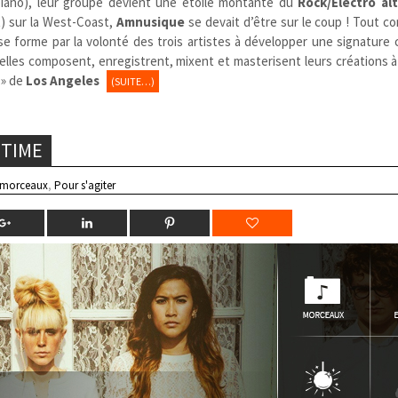
iano), leur groupe devient une étoile montante du
Rock/Electro al
) sur la West-Coast,
Amnusique
se devait d’être sur le coup ! Tout 
e forme par la volonté des trois artistes à développer une signature 
belles composent, enregistrent, mixent et masterisent leurs créations à
 » de
Los Angeles
(SUITE…)
 TIME
 morceaux
,
Pour s'agiter