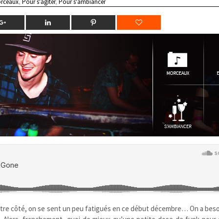
rceaux
,
Pour s'agiter
,
Pour s'ambiancer
notre côté, on se sent un peu fatigués en ce début décembre… On a beso