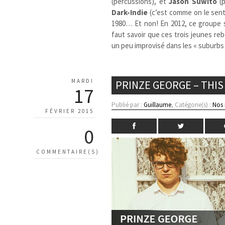
(percussions), et
Jason Suwito
(p
Dark-Indie
(c’est comme on le sent
1980… Et non! En 2012, ce groupe s
faut savoir que ces trois jeunes re
un peu improvisé dans les « suburbs
MARDI
PRINZE GEORGE – THIS
17
Publié par :
Guillaume
, Catégorie(s) :
Nos
FÉVRIER 2015
0
COMMENTAIRE(S)