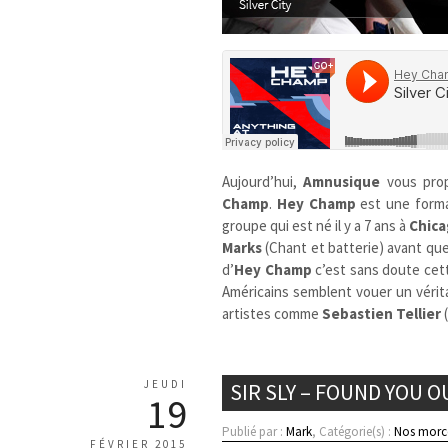
Aujourd’hui,
Amnusique
vous pro
Champ
.
Hey Champ
est une forma
groupe qui est né il y a 7 ans à
Chic
Marks
(Chant et batterie) avant qu
d’
Hey Champ
c’est sans doute cett
Américains semblent vouer un vérita
artistes comme
Sebastien Tellier
JEUDI
SIR SLY – FOUND YOU O
19
Publié par :
Mark
, Catégorie(s) :
Nos morc
FÉVRIER 2015