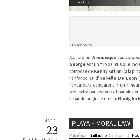
Aujourd’hui
Amnusique
vous propos
George
est un trio de musique ind
composé de
Kenny Grimm
(à la pr
l’enfance et d’
Isabelle De Leon
(
fondateurs comparent à un « heureu
plébiscité par les fans et par plusieu
la bande originale du film
Honig Im 
MARDI
PLAYA – MORAL LAW
23
Publié par :
Guillaume
, Catégorie(s) :
Nos
DÉCEMBRE 2014