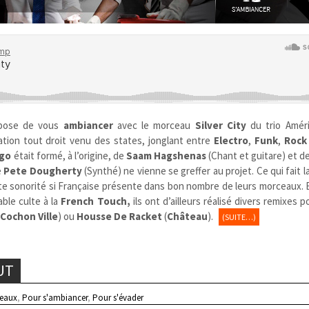
pose de vous
ambiancer
avec le morceau
Silver City
du trio Améri
tion tout droit venu des states, jonglant entre
Electro
,
Funk
,
Rock
ago
était
formé, à l’origine, de
Saam Hagshenas
(Chant et guitare) et d
e
Pete Dougherty
(Synthé) ne vienne se greffer au projet. Ce qui fait la
e sonorité si Française présente dans bon nombre de leurs morceaux. E
ble culte à la
French Touch,
ils ont d’ailleurs réalisé divers remixes p
(
Cochon Ville
) ou
Housse De Racket
(
Château
).
(SUITE…)
UT
eaux
,
Pour s'ambiancer
,
Pour s'évader