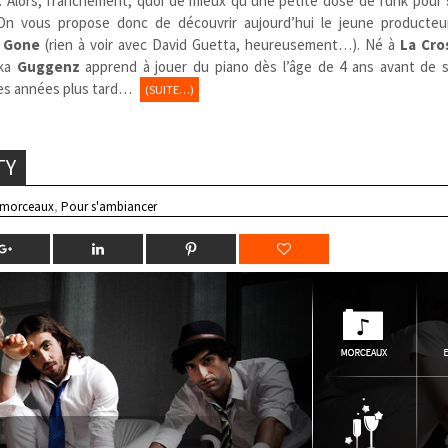
ne. Alors, franchement, quoi de mieux qu’une petite dose de funk pour
n vous propose donc de découvrir aujourd’hui le jeune producteu
s Gone
(rien à voir avec David Guetta, heureusement…). Né à
La Cro
ka
Guggenz
apprend à jouer du piano dès l’âge de 4 ans avant de 
ues années plus tard…
(SUITE…)
TY
 morceaux
,
Pour s'ambiancer