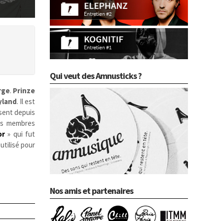
Qui veut des Amnusticks ?
rge
.
Prinze
yland
. Il est
ssent depuis
ses membres
or
» qui fut
 utilisé pour
Nos amis et partenaires