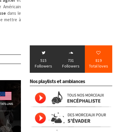
s’agiter
et
r Américain
sse
dans le
se mettre à
515
731
819
Followers
Followers
Total loves
Nos playlists et ambiances