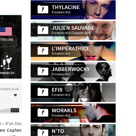
t
» d’un trio
en Coplen