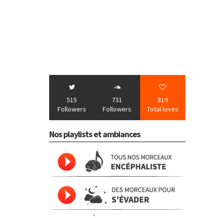
515
731
819
Followers
Followers
Total loves
Nos playlists et ambiances