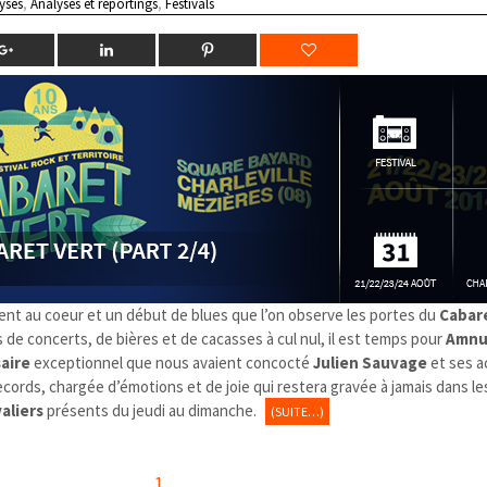
yses
,
Analyses et reportings
,
Festivals
ement au coeur et un début de blues que l’on observe les portes du
Cabar
s de concerts, de bières et de cacasses à cul nul, il est temps pour
Amnu
aire
exceptionnel que nous avaient concocté
Julien Sauvage
et ses a
ecords, chargée d’émotions et de joie qui restera gravée à jamais dans l
valiers
présents du jeudi au dimanche.
(SUITE…)
1