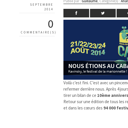
Publié par :
Guillaume
, Catégorie(s) :
Anal
SEPTEMBRE
2014
0
COMMENTAIRE(S)
Voilà c’est fini. C’est avec un pinc
refermer derrière nous. Après 4 jour
tirer un bilan de ce
10ème annivers
Retour sur une édition de tous les r
et dans les cœurs des
94 000 festi