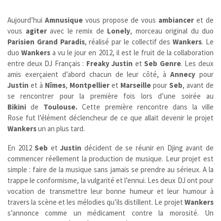
Aujourd’hui
Amnusique
vous propose de vous
ambiancer
et de
vous
agiter
avec le remix de
Lonely
, morceau original du duo
Parisien Grand Paradis
, réalisé par le collectif des
Wankers
. Le
duo
Wankers
a vu le jour en 2012, il est le fruit de la collaboration
entre deux DJ Français :
Freaky Justin
et
Seb Genre
. Les deux
amis exerçaient d’abord chacun de leur côté, à
Annecy
pour
Justin
et à
Nîmes
,
Montpellier
et
Marseille
pour
Seb
, avant de
se rencontrer pour la première fois lors d’une soirée au
Bikini
de
Toulouse.
Cette première rencontre dans la ville
Rose fut l’élément déclencheur de ce que allait devenir le projet
Wankers
un an plus tard.
En 2012
Seb
et
Justin
décident de se réunir en Djing avant de
commencer réellement la production de musique. Leur projet est
simple : faire de la musique sans jamais se prendre au sérieux. A la
trappe le conformisme, la vulgarité et l’ennui. Les deux DJ ont pour
vocation de transmettre leur bonne humeur et leur humour à
travers la scène et les mélodies qu’ils distillent. Le projet
Wankers
s’annonce comme un médicament contre la morosité. Un