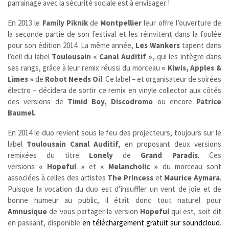
parrainage avec la sécurité sociale est à envisager !
En 2013 le
Family Piknik
de
Montpellier
leur offre l’ouverture de
la seconde partie de son festival et les réinvitent dans la foulée
pour son édition 2014. La même année,
Les Wankers
tapent dans
l’oeil du label
Toulousain
« Canal Auditif »,
qui les intègre dans
ses rangs, grâce à leur remix réussi du morceau
« Kiwis, Apples &
Limes »
de
Robot Needs Oil
.
Ce label – et organisateur de soirées
électro – décidera de sortir ce remix en vinyle collector aux côtés
des versions de
Timid Boy, Discodromo
ou encore
Patrice
Baumel.
En 2014 le duo revient sous le feu des projecteurs, toujours sur le
label
Toulousain Canal Auditif
, en proposant deux versions
remixées du titre
Lonely
de
Grand Paradis
. Ces
versions
« Hopeful »
et
« Melancholic »
du morceau sont
associées à celles des artistes
The Princess
et
Maurice Aymara
.
Puisque la vocation du duo est d’insuffler un vent de joie et de
bonne humeur au public, il était donc tout naturel pour
Amnusique
de vous partager la version
Hopeful
qui est, soit dit
en passant, disponible
en téléchargement gratuit sur soundcloud
.