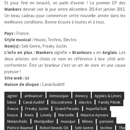
Et pour finir en beauté, on parle d’avenir ! Le premier EP des
Wankers
devrait voir le jour entre décembre 2014 et janvier 2015.
Un beau cadeau pour commencer cette nouvelle année dans les
meilleures conditions. Bonne écoute à toutes et à tous.
Pays :
France.
Style musical :
House, Techno, Electro.
Nom(s) :
Seb Genre, Freaky Justin.
L’info en plus : Wankers
signifie
« Branleurs »
en
Anglais
. Les
deux artistes ont choisi ce nom en référence à leur côté anti-
conformiste. Être un branleur c’est un art de vivre et une cause
joyeuse !
Site web :
ici
Maison de disque :
Canal Auditif.
agiter
ambiancer
Amnusique
Annecy
Apples & Limes
bikini
Canal Auditif
Discodromo
electro
Family Piknik
france
Freaky Justin
Grand Paradis
Hopeful Dub
house
Kiwis
Lonely
Marseille
Maurice Aymara
Melancholic
Montpellier
musique
Nîmes
parisien
Patrice Baumel
Robot Needs Oil
Seb Genre
techno
The