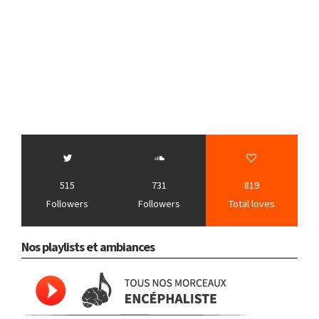
515
731
819
Followers
Followers
Total loves
Nos playlists et ambiances