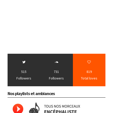
515
731
819
Followers
Followers
Total loves
Nos playlists et ambiances