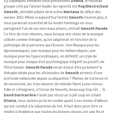
Il y a quelques semaines nous présentions
Dtwice
, le nouveau
groupe créé par l’ancien leader du regretté trio
Pop/Electro/Soul
Smooth
, véritable pépite de la scène
Nantaise
du début des
années 2010. Même si aujourd’hui l’entité
Smooth
n’existe plus, il
nous paraissait essentiel de lui rendre hommage en vous
partageant l’un de ses morceaux phares, intitulé
Smooth Parade
.
Ce titre de trois minutes, nous évoque une vision de la musique
utilisée comme thérapie, qu’on adapterait en fonction de la
pathologie de la personne qui l’écoute. Une Musique pour les
dipsomaniaques, une musique pour les mélancoliques, une
musique pour les hypocondriaques, en définitif, un style de
musique pour chaque état psychologique (négatif ou positif) de
l’être humain.
Smooth Parade
serait-il peut-être justement la
thérapie idéale pour les aficionados de
Smooth
atteints
d’une
profonde mélancolie depuis sa disparition ? Pleines de tristesse et
de monotonie, les trois minutes de mélodie filent à une vitesse
folle et s’éteignent, à l’instar de Smooth, beaucoup trop tôt… Si
David Darricarrère
n’avait pas réussi un si joli coup en créant
Dtwice
, nous aurions pu lui en vouloir quant à ses envies d’ailleurs
qui ont conduit à la séparation du trio. Il faut donc peut-être se
rendre à l’évidence que toutes les bonnes choses ont une fin et