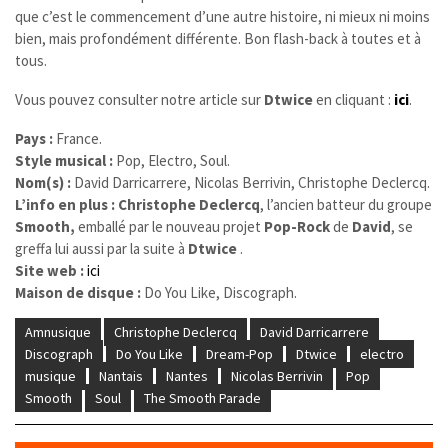
que c’est le commencement d’une autre histoire, ni mieux ni moins
bien, mais profondément différente. Bon flash-back à toutes et à
tous.
Vous pouvez consulter notre article sur
Dtwice
en cliquant :
ici
.
Pays :
France.
Style musical :
Pop, Electro, Soul.
Nom(s) :
David Darricarrere, Nicolas Berrivin, Christophe Declercq.
L’info en plus :
Christophe Declercq
, l’ancien batteur du groupe
Smooth,
emballé par le nouveau projet
Pop-Rock
de
David
, se
greffa lui aussi par la suite à
Dtwice
.
Site web :
ici
Maison de disque :
Do You Like, Discograph.
Amnusique
Christophe Declercq
David Darricarrere
Discograph
Do You Like
Dream-Pop
Dtwice
electro
musique
Nantais
Nantes
Nicolas Berrivin
Pop
Smooth
Soul
The Smooth Parade