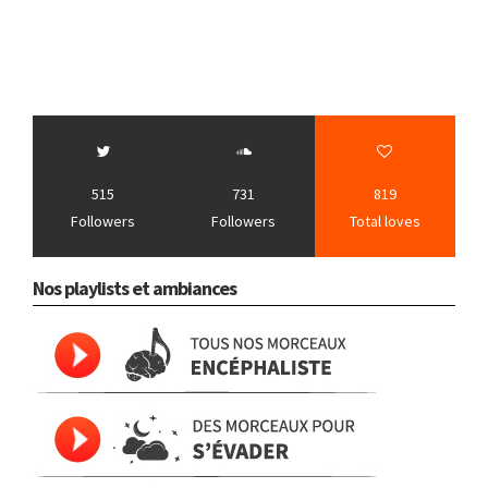
515
731
819
Followers
Followers
Total loves
Nos playlists et ambiances