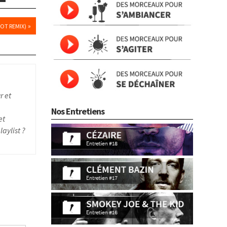
»
BOT REMIX)
r et
Nos Entretiens
et
aylist ?