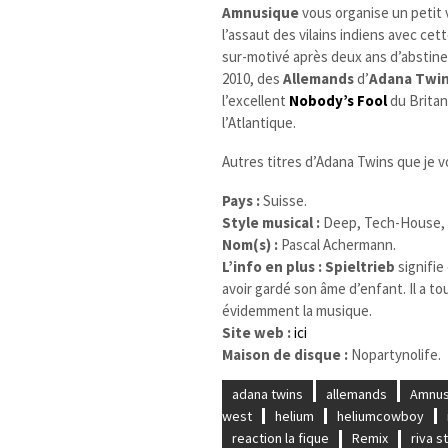
Amnusique
vous organise un petit 
l’assaut des vilains indiens avec cet
sur-motivé après deux ans d’abstin
2010, des
Allemands
d’
Adana Twi
l’excellent
Nobody’s Fool
du Brita
l’Atlantique.
Autres titres d’Adana Twins que je v
Pays :
Suisse.
Style musical :
Deep, Tech-House, 
Nom(s) :
Pascal Achermann.
L’info en plus :
Spieltrieb
signifie
avoir gardé son âme d’enfant. Il a to
évidemment la musique.
Site web :
ici
Maison de disque :
Nopartynolife.
adana twins
allemands
Amnus
west
helium
heliumcowboy
reaction la fique
Remix
riva s