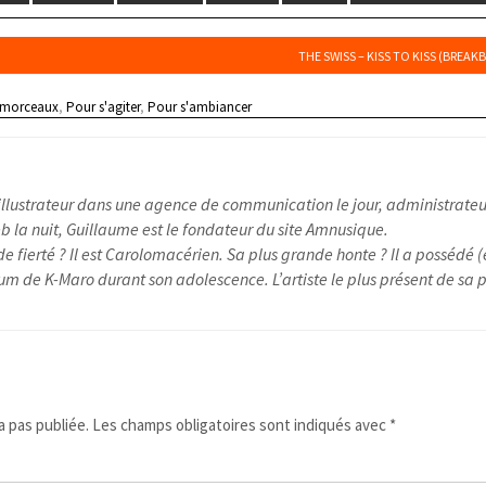
THE SWISS – KISS TO KISS (BREAK
 morceaux
,
Pour s'agiter
,
Pour s'ambiancer
illustrateur dans une agence de communication le jour, administrateu
 la nuit, Guillaume est le fondateur du site Amnusique.
e fierté ? Il est Carolomacérien. Sa plus grande honte ? Il a possédé (
um de K-Maro durant son adolescence. L’artiste le plus présent de sa pl
 pas publiée.
Les champs obligatoires sont indiqués avec
*