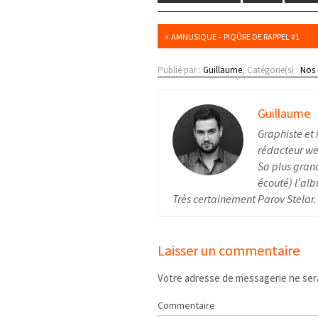
«
AMNUSIQUE – PIQÛRE DE RAPPEL #1
Publié par :
Guillaume
, Catégorie(s) :
Nos
Guillaume
Graphiste et 
rédacteur web
Sa plus grand
écouté) l’alb
Très certainement Parov Stelar.
Laisser un commentaire
Votre adresse de messagerie ne sera
Commentaire