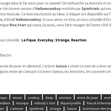
voyage dans le far west pour ce samedi ! On enfourche sa monture et on
te très bonne version d’
Heliumcowboy
revisitée par
Spieltrieb
; qui no
ence musicale.
Ce morceau boosté au tabac à chiquer est disponible sur l’
ns
, intitulé
Heliumcowboy
. Si vous aimez ce titre, je vous conseille d’éc
nnique
Riva Starr
qui saura, lui aussi, vous faire voyager de l’autre côté 
ous conseille :
La Fique
,
Everyday
,
Strange
,
Reaction
.
Electro.
 envie de jouer en allemand. L’artiste
Suisse
a choisi ce nom de scène car
ujours envie de s’amuser à travers l’amour, les émotions, les souvenirs et
ique
amour
cowboy
deep
emotion
envie de jouer
eve
indiens
musique
nobody's fool
Nopartynolife
Pascal Acherma
tarr
s'amuser
Spieltrieb
strange
Suisse
tech-house-electr