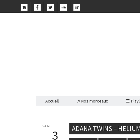
Accueil
♫ Nos morceaux
☰ Playl
SAMEDI
ADANA TWINS – HELIUM
3