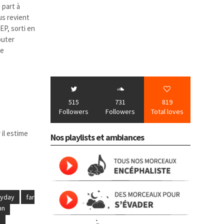
 part à
us revient
EP, sorti en
outer
de
515
731
819
Followers
Followers
Total loves
 il estime
Nos playlists et ambiances
ryday
far
nn
o