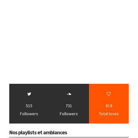
515
731
819
Followers
Followers
Total loves
Nos playlists et ambiances