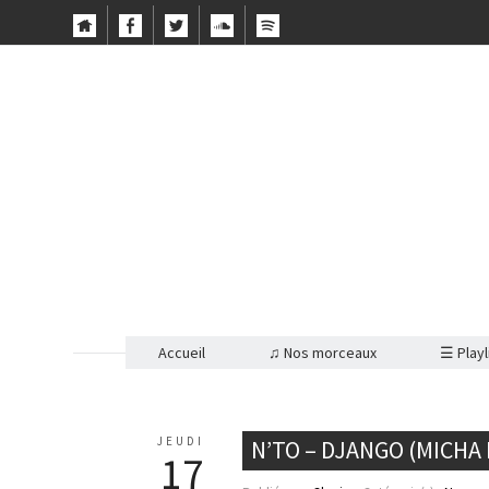
Accueil
♫ Nos morceaux
☰ Playl
JEUDI
N’TO – DJANGO (MICHA
17