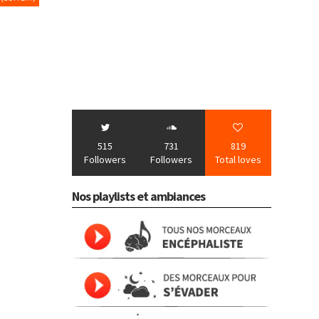
515
731
819
Followers
Followers
Total loves
Nos playlists et ambiances