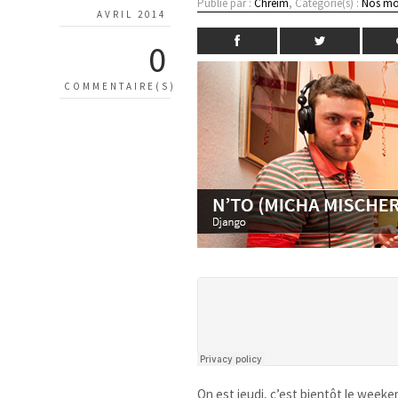
Publié par :
Chreim
, Catégorie(s) :
Nos mo
AVRIL 2014
0
COMMENTAIRE(S)
On est jeudi, c’est bientôt le weeken