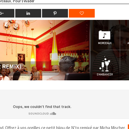
rceaux
,
Pour s'évader
d. Offrez à vos oreilles ce petit bijou de N’to remixé par Micha Mischer.