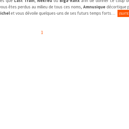
lles que
Last Train
,
Nekfeu
ou
Biga*Ranx
afin de donner ce coup d
i vous êtes perdus au milieu de tous ces noms,
Amnusique
décortique p
ichel
et vous dévoile quelques-uns de ses futurs temps forts…
(SUIT
1