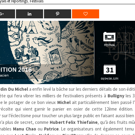
yses et reportings
,
Festivals
rdin Du Michel
a enfin levé la bâche sur les derniers détails de son édit
 qui fera vibrer les milliers de festivaliers présents à
Bulligny
les 3
 que le potager de ce bon vieux
Michel
ait particulièrement bien passé l
récolte qui vient garnir le panier en osier de cette 12ème édition. 
 sur l’éclectisme pour toucher un plus large public en faisant aussi bien
e n’a plus de secret, comme
Hubert Felix Thiefaine
, qu’à des fruits mû
rnables
Manu Chao
ou
Patrice
. Le organisateurs ont également tenu 