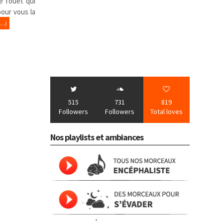
e fouet qui
our vous la
E…)
515
731
819
Followers
Followers
Total loves
Nos playlists et ambiances