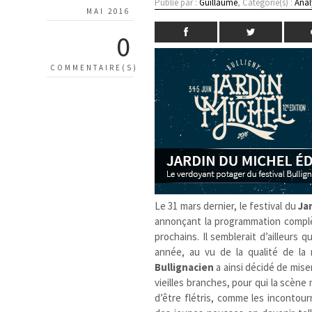
Publié par :
Guillaume
, Catégorie(s) :
Anal
MAI 2016
0
COMMENTAIRE(S)
Le 31 mars dernier, le festival du
Ja
annonçant la programmation complète
prochains. Il semblerait d’ailleurs
année, au vu de la qualité de la 
Bullignacien
a ainsi décidé de miser
vieilles branches, pour qui la scèn
d’être flétris, comme les incontou