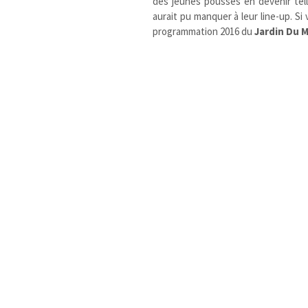
des jeunes pousses en devenir te
aurait pu manquer à leur line-up. S
programmation 2016 du
Jardin Du M