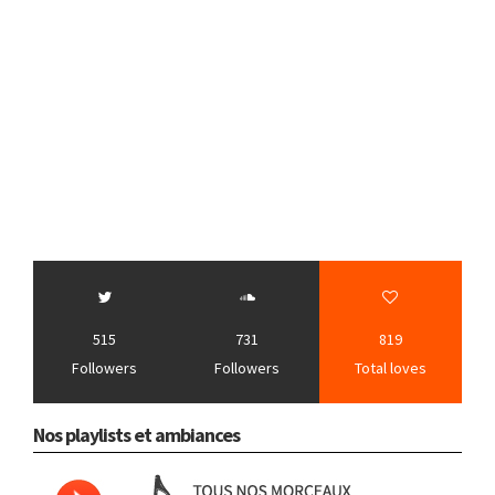
515
731
819
Followers
Followers
Total loves
Nos playlists et ambiances