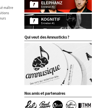
ssé maître
sitions
eurs
Qui veut des Amnusticks ?
Nos amis et partenaires