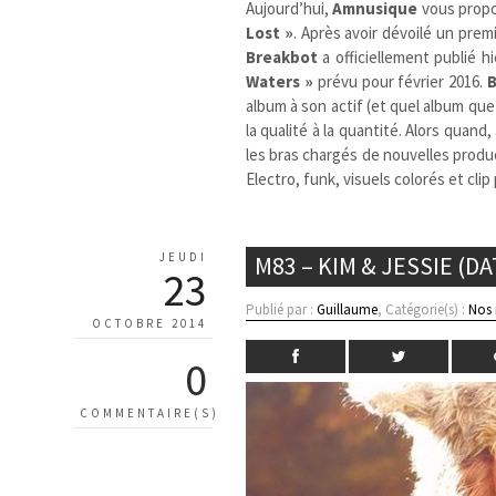
Aujourd’hui,
Amnusique
vous propo
Lost »
. Après avoir dévoilé un premi
Breakbot
a officiellement publié h
Waters »
prévu pour février 2016.
album à son actif (et quel album qu
la qualité à la quantité. Alors quand
les bras chargés de nouvelles produ
Electro, funk, visuels colorés et cli
JEUDI
M83 – KIM & JESSIE (DA
23
Publié par :
Guillaume
, Catégorie(s) :
Nos
OCTOBRE 2014
0
COMMENTAIRE(S)