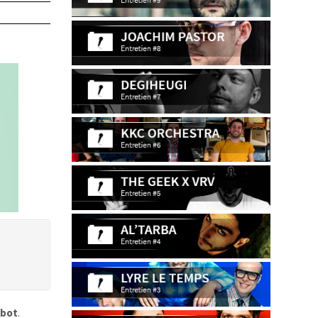
kbot
.