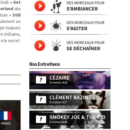
titulé
« Get
Berland
aka
album
« Still
seulement un
gie toujours
re châtaine,
a le secret.
Nos Entretiens