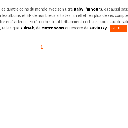
s les quatre coins du monde avec son titre
Baby I’m Yours
, est aussi pa
ur les albums et EP de nombreux artistes. En effet, en plus de ses compo
ettre en évidence en ré-orchestrant brillamment certains morceaux de val
 telles que
Yuksek
, de
Metronomy
ou encore de
Kavinsky
.
(SUITE…)
1