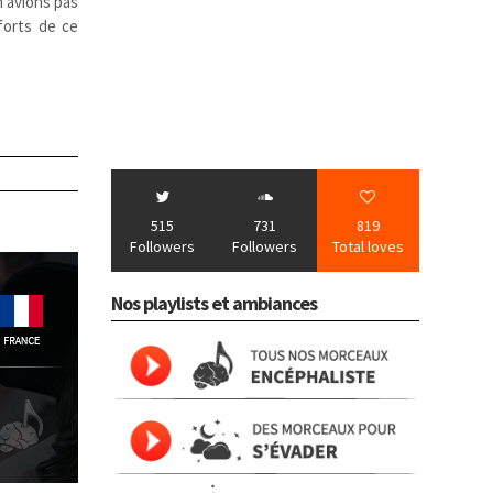
n’avions pas
forts de ce
515
731
819
Followers
Followers
Total loves
Nos playlists et ambiances