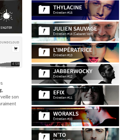
ès
g
,
veille son
 vraiment