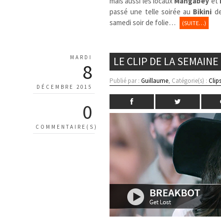
mais aussi les locaux
Mangabey
et
passé une telle soirée au
Bikini
de
samedi soir de folie…
(SUITE…)
MARDI
LE CLIP DE LA SEMAINE
8
Publié par :
Guillaume
, Catégorie(s) :
Clip
DÉCEMBRE 2015
0
COMMENTAIRE(S)