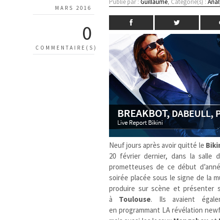
Publié par :
Guillaume
, Catégorie(s) :
Anal
MARS 2016
0
COMMENTAIRE(S)
Neuf jours après avoir quitté le
Biki
20 février dernier, dans la salle
prometteuses de ce début d’année
soirée placée sous le signe de la 
produire sur scène et présenter
à
Toulouse
. Ils avaient éga
en programmant LA révélation newf