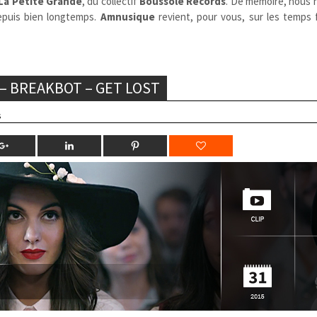
La Petite Grande
,
du collectif
Boussole Records
. De mémoire, nous 
puis bien longtemps.
Amnusique
revient, pour vous, sur les temps 
 – BREAKBOT – GET LOST
s