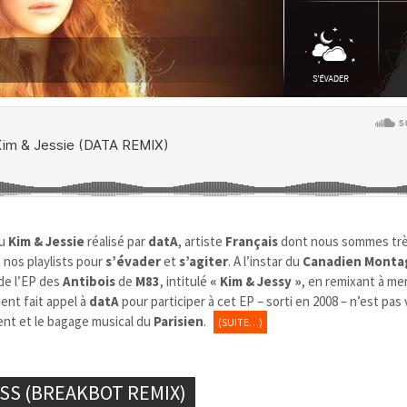
au
Kim & Jessie
réalisé par
datA
, artiste
Français
dont nous sommes tr
nt nos playlists pour
s’évader
et
s’agiter
. A l’instar du
Canadien Monta
 de l’EP des
Antibois
de
M83
, intitulé
« Kim & Jessy »
, en remixant à mer
ient fait appel à
datA
pour participer à cet EP – sorti en 2008 – n’est pas
ent et le bagage musical du
Parisien
.
(SUITE…)
ISS (BREAKBOT REMIX)