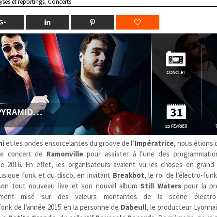
yses et reportings
,
Concerts
ni
et les ondes ensorcelantes du groove de l’
Impératrice
, nous étions d
 de concert de
Ramonville
pour assister à l’une des programmatio
 2016. En effet, les organisateurs avaient vu les choses en grand
musique funk et du disco, en invitant
Breakbot
,
le roi de l’électro-fun
 son tout nouveau live et son nouvel album
Still Waters
pour la pr
lement misé sur des valeurs montantes de la scène électro
onk de l’année 2015 en la personne de
Dabeull
, le producteur Lyonna