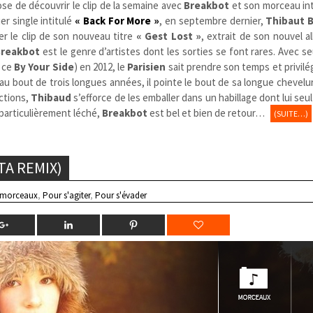
se de découvrir le clip de la semaine avec
Breakbot
et son morceau in
er single intitulé
« Back For More »
, en septembre dernier,
Thibaut 
ier le clip de son nouveau titre
« Gest Lost »
, extrait de son nouvel 
Breakbot
est le genre d’artistes dont les sorties se font rares. Avec 
e ce
By Your Side
) en 2012, le
Parisien
sait prendre son temps et privilé
, au bout de trois longues années, il pointe le bout de sa longue chevelu
ctions,
Thibaud
s’efforce de les emballer dans un habillage dont lui seul 
p particulièrement léché,
Breakbot
est bel et bien de retour…
(SUITE…)
TA REMIX)
 morceaux
,
Pour s'agiter
,
Pour s'évader