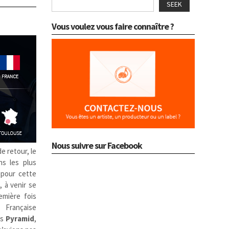
SEEK
Vous voulez vous faire connaître ?
Nous suivre sur Facebook
e retour, le
ns les plus
 pour cette
k, à venir se
emière fois
 Française
is
Pyramid
,