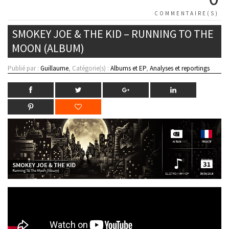
COMMENTAIRE(S)
SMOKEY JOE & THE KID – RUNNING TO THE
MOON (ALBUM)
Publié par :
Guillaume
, Catégorie(s) :
Albums et EP
,
Analyses et reportings