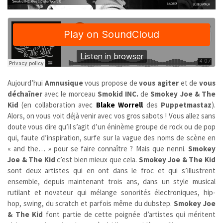
Aujourd’hui
Amnusique
vous propose de
vous agiter
et de
vous
déchaîner
avec le morceau
Smokid INC.
de
Smokey Joe & The
Kid
(en collaboration avec
Blake Worrell
des
Puppetmastaz
).
Alors, on vous voit déjà venir avec vos gros sabots ! Vous allez sans
doute vous dire qu’il s’agit d’un éninème groupe de rock ou de pop
qui, faute d’inspiration, surfe sur la vague des noms de scène en
« and the… » pour se faire connaître ? Mais que nenni.
Smokey
Joe & The Kid
c’est bien mieux que cela.
Smokey Joe & The Kid
sont deux artistes qui en ont dans le froc et qui s’illustrent
ensemble, depuis maintenant trois ans, dans un style musical
rutilant et novateur qui mélange sonorités électroniques, hip-
hop, swing, du scratch et parfois même du dubstep.
Smokey Joe
& The Kid
font partie de cette poignée d’artistes qui méritent