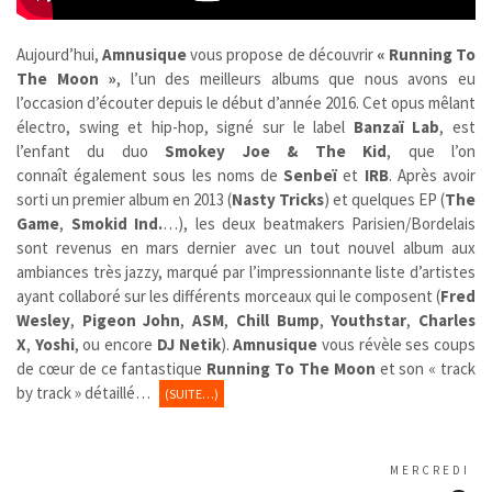
Aujourd’hui,
Amnusique
vous propose de découvrir
« Running To
The Moon »
,
l’un des meilleurs albums que nous avons eu
l’occasion d’écouter depuis le début d’année 2016. Cet opus mêlant
électro, swing et hip-hop, signé sur le label
Banzaï Lab
, est
l’enfant du duo
Smokey Joe & The Kid
, que l’on
connaît également sous les noms de
Senbeï
et
IRB
. Après avoir
sorti un premier album en 2013 (
Nasty Tricks
) et quelques EP (
The
Game
,
Smokid Ind.
…), les deux beatmakers Parisien/Bordelais
sont revenus en mars dernier avec un tout nouvel album aux
ambiances très jazzy, marqué par l’impressionnante liste d’artistes
ayant collaboré sur les différents morceaux qui le composent (
Fred
Wesley
,
Pigeon John
,
ASM
,
Chill Bump
,
Youthstar
,
Charles
X
,
Yoshi
, ou encore
DJ Netik
).
Amnusique
vous révèle ses coups
de cœur de ce fantastique
Running To The Moon
et son « track
by track » détaillé…
(SUITE…)
MERCREDI