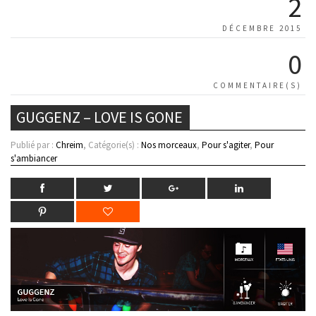
2
DÉCEMBRE 2015
0
COMMENTAIRE(S)
GUGGENZ – LOVE IS GONE
Publié par :
Chreim
, Catégorie(s) :
Nos morceaux
,
Pour s'agiter
,
Pour
s'ambiancer