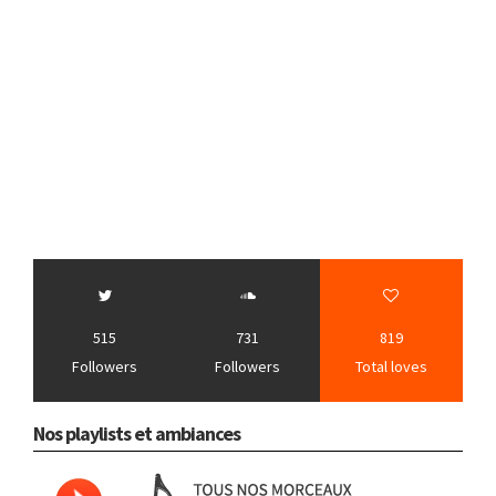
515
731
819
Followers
Followers
Total loves
Nos playlists et ambiances