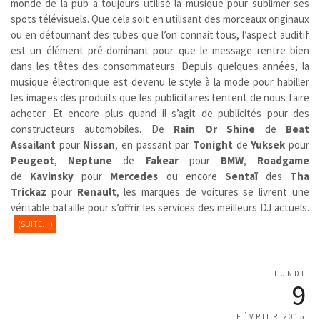
monde de la pub a toujours utilisé la musique pour sublimer ses
spots télévisuels. Que cela soit en utilisant des morceaux originaux
ou en détournant des tubes que l’on connait tous, l’aspect auditif
est un élément pré-dominant pour que le message rentre bien
dans les têtes des consommateurs. Depuis quelques années, la
musique électronique est devenu le style à la mode pour habiller
les images des produits que les publicitaires tentent de nous faire
acheter. Et encore plus quand il s’agit de publicités pour des
constructeurs automobiles. De
Rain Or Shine
de
Beat
Assailant
pour
Nissan
, en passant par
Tonight
de
Yuksek
pour
Peugeot
,
Neptune
de
Fakear
pour
BMW
,
Roadgame
de
Kavinsky
pour
Mercedes
ou encore
Sentaï
des
Tha
Trickaz
pour
Renault
, les marques de voitures se livrent une
véritable bataille pour s’offrir les services des meilleurs DJ actuels.
(SUITE…)
LUNDI
9
FÉVRIER 2015