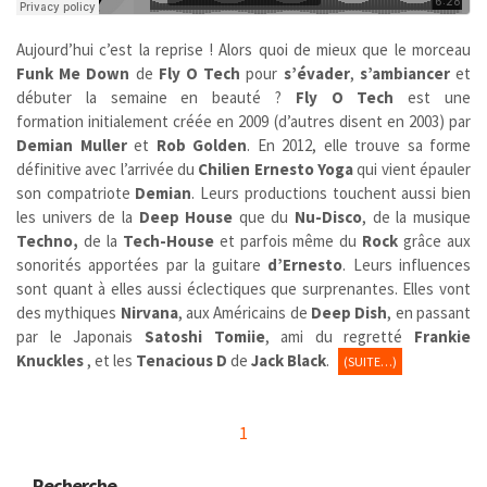
Aujourd’hui c’est la reprise ! Alors quoi de mieux que le morceau
Funk Me Down
de
Fly O Tech
pour
s’évader
,
s’ambiancer
et
débuter la semaine en beauté ?
Fly O Tech
est une
formation initialement créée en 2009 (d’autres disent en 2003) par
Demian Muller
et
Rob Golden
. En 2012, elle trouve sa forme
définitive avec l’arrivée du
Chilien
Ernesto Yoga
qui vient épauler
son compatriote
Demian
. Leurs productions touchent aussi bien
les univers de la
Deep House
que du
Nu-Disco
, de la musique
Techno,
de la
Tech-House
et parfois même du
Rock
grâce aux
sonorités apportées par la guitare
d’Ernesto
. Leurs influences
sont quant à elles aussi éclectiques que surprenantes. Elles vont
des mythiques
Nirvana
, aux Américains de
Deep Dish
, en passant
par le Japonais
Satoshi Tomiie
, ami du regretté
Frankie
Knuckles
, et les
Tenacious D
de
Jack Black
.
(SUITE…)
1
Recherche