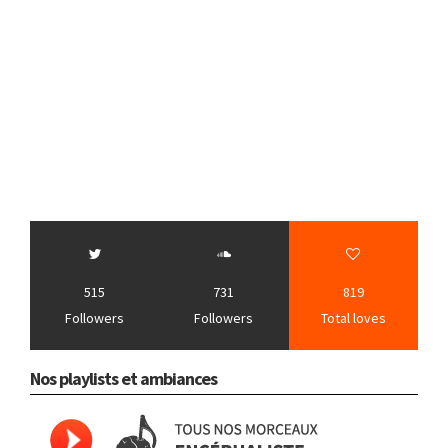
515
731
819
Followers
Followers
Total loves
Nos playlists et ambiances