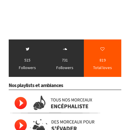
515
731
819
Followers
Followers
Total loves
Nos playlists et ambiances