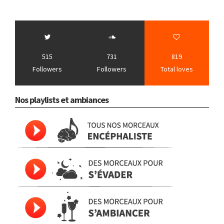
515
731
819
Followers
Followers
Total loves
Nos playlists et ambiances