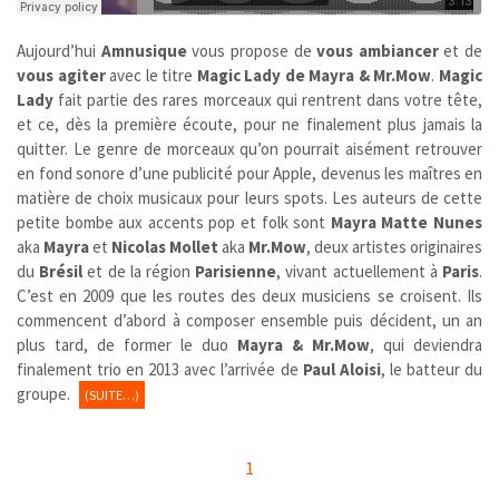
Aujourd’hui
Amnusique
vous propose de
vous ambiancer
et de
vous agiter
avec le titre
Magic Lady de Mayra & Mr.Mow
.
Magic
Lady
fait partie des rares morceaux qui rentrent dans votre tête,
et ce, dès la première écoute, pour ne finalement plus jamais la
quitter. Le genre de morceaux qu’on pourrait aisément retrouver
en fond sonore d’une publicité pour Apple, devenus les maîtres en
matière de choix musicaux pour leurs spots. Les auteurs de cette
petite bombe aux accents pop et folk sont
Mayra Matte Nunes
aka
Mayra
et
Nicolas Mollet
aka
Mr.Mow
, deux artistes originaires
du
Brésil
et de la région
Parisienne
, vivant actuellement à
Paris
.
C’est en 2009 que les routes des deux musiciens se croisent. Ils
commencent d’abord à composer ensemble puis décident, un an
plus tard, de former le duo
Mayra & Mr.Mow
, qui deviendra
finalement trio en 2013 avec l’arrivée de
Paul Aloisi
, le batteur du
groupe.
(SUITE…)
1