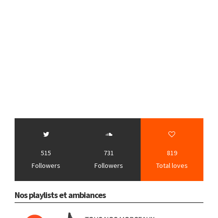
515
731
819
Followers
Followers
Total loves
Nos playlists et ambiances