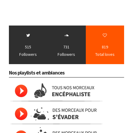
515
731
819
Followers
Followers
Total loves
Nos playlists et ambiances