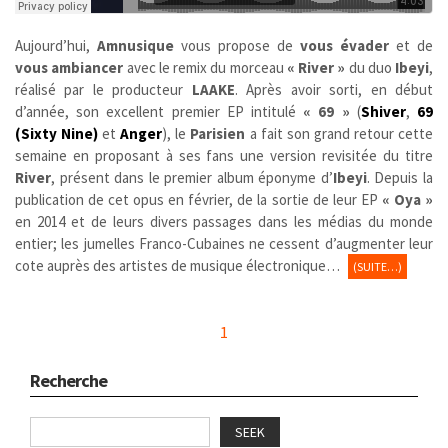
Aujourd’hui,
Amnusique
vous propose de
vous évader
et de
vous ambiancer
avec le remix du morceau
« River »
du duo
Ibeyi
,
réalisé par le producteur
LAAKE
. Après avoir sorti, en début
d’année, son excellent premier EP intitulé
« 69 »
(
Shiver
,
69
(Sixty Nine)
et
Anger
), le
Parisien
a fait son grand retour cette
semaine en proposant à ses fans une version revisitée du titre
River
, présent dans le premier album éponyme d’
Ibeyi
. Depuis la
publication de cet opus en février, de la sortie de leur EP
« Oya »
en 2014 et de leurs divers passages dans les médias du monde
entier; les jumelles Franco-Cubaines ne cessent d’augmenter leur
cote auprès des artistes de musique électronique…
(SUITE…)
1
Recherche
SEEK