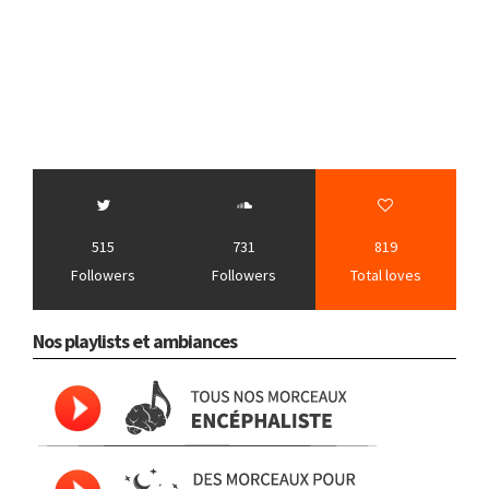
515
731
819
Followers
Followers
Total loves
Nos playlists et ambiances