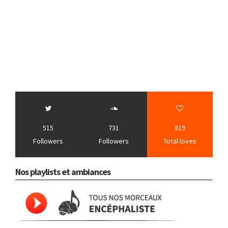
515
731
819
Followers
Followers
Total loves
Nos playlists et ambiances