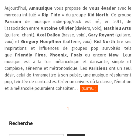
Aujourd’hui,
Amnusique
vous propose de
vous évader
avec le
morceau intitulé
« Rip Tide »
du groupe
Kid North
. Ce groupe
Parisien
de musique indie-pop/rock est né, en 2011, de
l’association entre
Antoine Ollivier
(claviers, voix),
Mathieu Artu
(guitare, chant),
Axel Dallou
(basse, voix),
Gary Royant
(guitare,
voix) et
Gregory Hoepffner
(batterie, voix).
Kid North
tire ses
inspirations et influences de groupes pop survoltés tels
que
Friendly Fires
,
Phoenix
,
Foals
ou encore
Mew
. Leur
musique est à la fois mélancolique et dansante, simple et
complexe, aérienne et métronomique. Les
Parisiens
ont un seul
désir, celui de transmettre à son public, une musique résolument
pop, teintée de contrastes. Créer un univers où la danse, l’émotion
et la mélancolie pourraient cohabiter…
(SUITE…)
1
Recherche