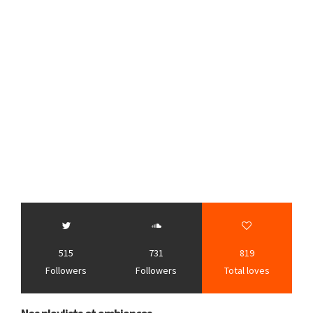
515
731
819
Followers
Followers
Total loves