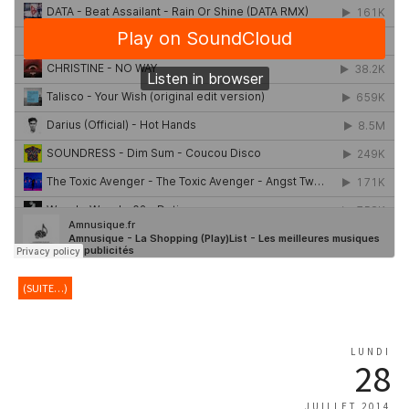
(SUITE…)
LUNDI
28
JUILLET 2014