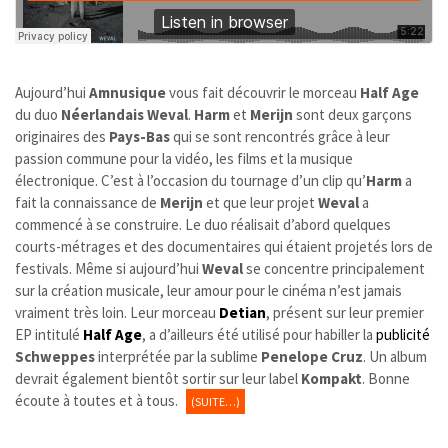
Aujourd’hui
Amnusique
vous fait découvrir le morceau
Half Age
du duo
Néerlandais
Weval
.
Harm
et
Merijn
sont deux garçons
originaires des
Pays-Bas
qui se sont rencontrés grâce à leur
passion commune pour la vidéo, les films et la musique
électronique. C’est à l’occasion du tournage d’un clip qu’
Harm
a
fait la connaissance de
Merijn
et que leur projet
Weval
a
commencé à se construire. Le duo réalisait d’abord quelques
courts-métrages et des documentaires qui étaient projetés lors de
festivals. Même si aujourd’hui
Weval
se concentre principalement
sur la création musicale, leur amour pour le cinéma n’est jamais
vraiment très loin. Leur morceau
Detian
, présent sur leur premier
EP intitulé
Half Age
, a d’ailleurs été utilisé pour habiller la
publicité
Schweppes
interprétée par la sublime
Penelope Cruz
. Un album
devrait également bientôt sortir sur leur label
Kompakt
. Bonne
écoute à toutes et à tous.
(SUITE…)