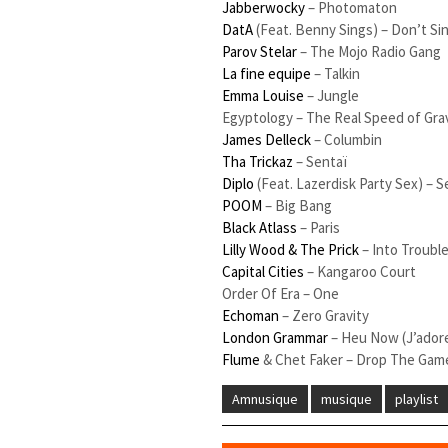
Jabberwocky
– Photomaton
DatA
(Feat. Benny Sings) – Don’t Si
Parov Stelar
– The Mojo Radio Gang
La fine equipe
– Talkin
Emma Louise
– Jungle
Egyptology – The Real Speed of Gra
James Delleck
– Columbin
Tha Trickaz
– Sentaï
Diplo
(Feat. Lazerdisk Party Sex) – Set
POOM
– Big Bang
Black Atlass
– Paris
Lilly Wood & The Prick
– Into Troubl
Capital Cities
– Kangaroo Court
Order Of Era – One
Echoman
– Zero Gravity
London Grammar
– Heu Now (J’ador
Flume
& Chet Faker – Drop The Gam
Amnusique
musique
playlist