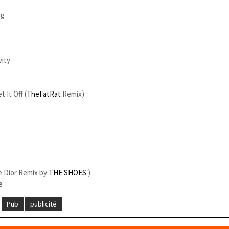
ng
vity
 It Off (
TheFatRat
Remix)
e
e Dior Remix by
THE SHOES
)
e
Pub
publicité