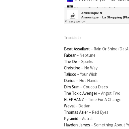
Tracklist :
Beat Assailant
– Rain Or Shine (DatA
Fakear
– Neptune
The Dø
– Sparks
Christine
– No Way
Talisco
– Your Wish
Darius
– Hot Hands
Dim Sum
– Coucou Disco
The Toxic Avenger
– Angst Two
ELEPHANZ
– Time For A Change
Weval
– Detian
Thomas Azier
– Red Eyes
Pyramid
– Astral
Hayden James
– Something About Y