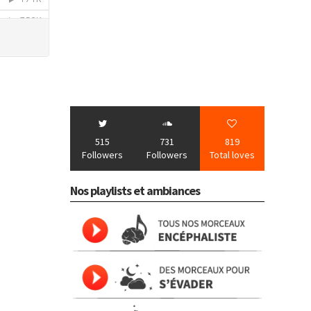
515
731
819
Followers
Followers
Total loves
Nos playlists et ambiances