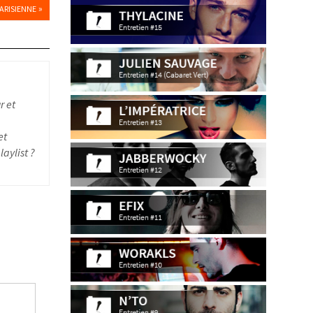
»
ARISIENNE
r et
et
aylist ?