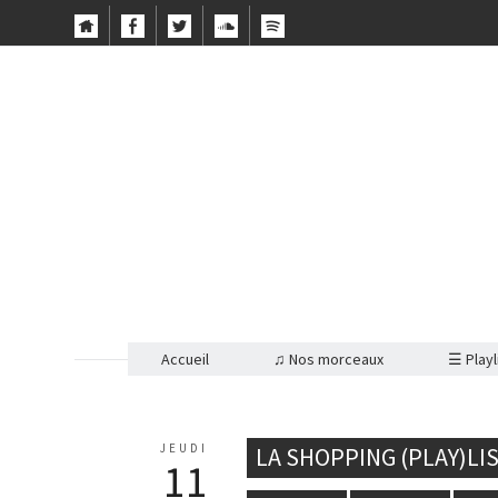
Accueil
♫ Nos morceaux
☰ Playl
JEUDI
LA SHOPPING (PLAY)LI
11