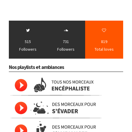
515
731
819
Followers
Followers
Total loves
Nos playlists et ambiances