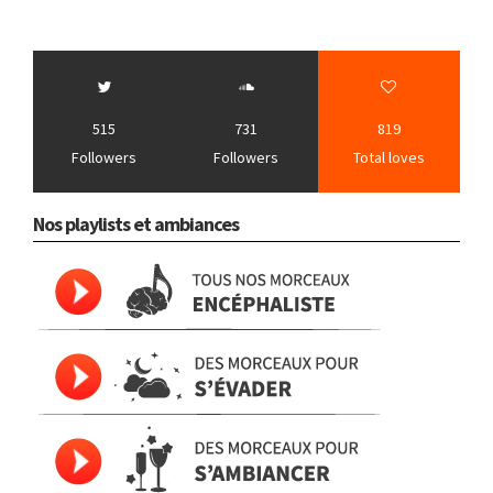
515
731
819
Followers
Followers
Total loves
Nos playlists et ambiances