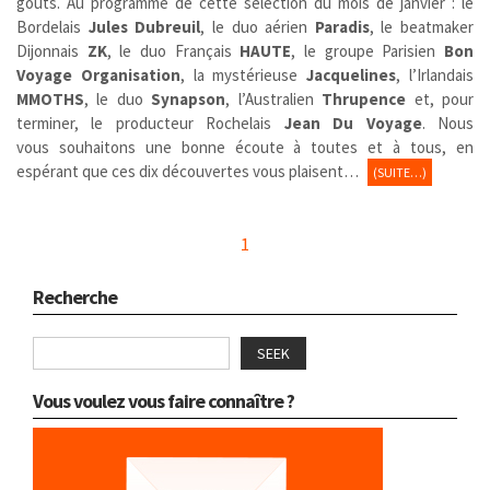
goûts. Au programme de cette sélection du mois de janvier : le
Bordelais
Jules Dubreuil
, le duo aérien
Paradis
, le beatmaker
Dijonnais
ZK
, le duo Français
HAUTE
, le groupe Parisien
Bon
Voyage Organisation
, la mystérieuse
Jacquelines
, l’Irlandais
MMOTHS
, le duo
Synapson
, l’Australien
Thrupence
et, pour
terminer, le producteur Rochelais
Jean Du Voyage
. Nous
vous souhaitons une bonne écoute à toutes et à tous, en
espérant que ces dix découvertes vous plaisent…
(SUITE…)
1
Recherche
SEEK
Vous voulez vous faire connaître ?