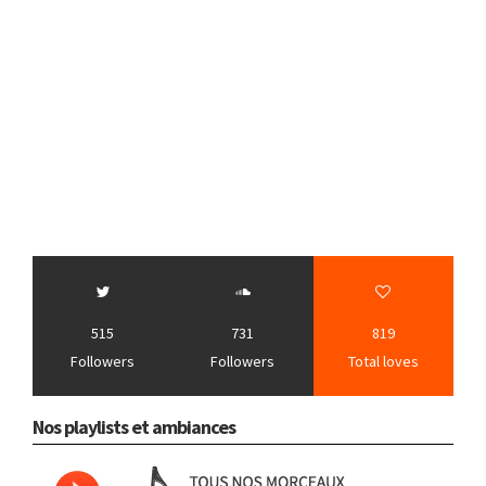
515
731
819
Followers
Followers
Total loves
Nos playlists et ambiances