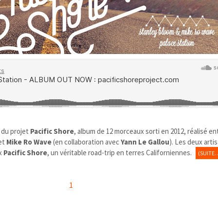
 du projet
Pacific Shore
, album de 12 morceaux sorti en 2012, réalisé e
et
Mike Ro Wave
(en collaboration avec
Yann Le Gallou
). Les deux arti
ux
Pacific Shore
, un véritable road-trip en terres Californiennes.
(SUITE
1