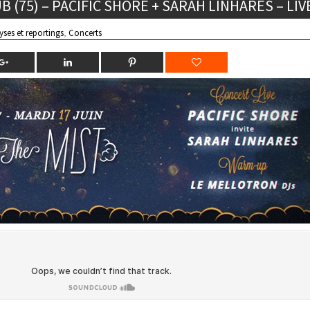
B (75) – PACIFIC SHORE + SARAH LINHARES – LIV
yses et reportings
,
Concerts