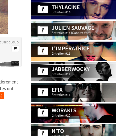
ntièrement
stes ont
…)