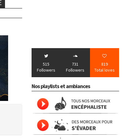
E
515
731
819
Followers
Followers
Total loves
Nos playlists et ambiances