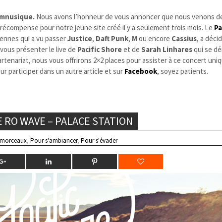
mnusique.
Nous avons l’honneur de vous annoncer que nous venons d
 récompense pour notre jeune site créé il y a seulement trois mois. Le
Pa
siennes qui a vu passer
Justice
,
Daft Punk
,
M
ou encore
Cassius
, a déci
vous présenter le live de
Pacific Shore
et de
Sarah Linhares
qui se dé
partenariat, nous vous offrirons 2×2 places pour assister à ce concert uni
 participer dans un autre article et sur
Facebook
, soyez patients.
 RO WAVE – PALACE STATION
 morceaux
,
Pour s'ambiancer
,
Pour s'évader