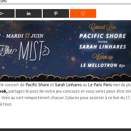
erts
 le concert de
Pacific Shore
et
Sarah Linhares
au
Le Paris Paris
rien de plu
ook,
partagez le post de notre jeu-concours et vous serez peut-être tir
 tirés au sort remporteront chacun 2 places pour assister à ce live du 17 
à tous.