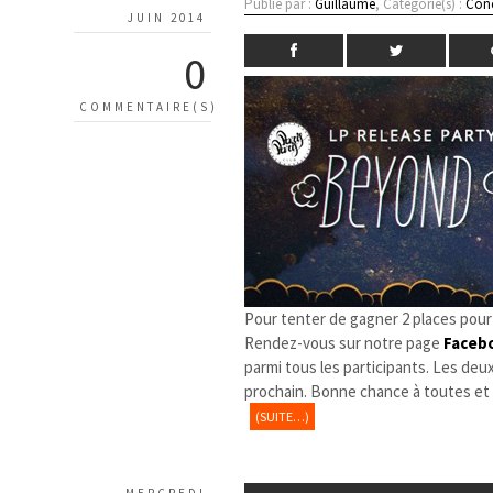
Publié par :
Guillaume
, Catégorie(s) :
Conc
JUIN 2014
0
COMMENTAIRE(S)
Pour tenter de gagner 2 places pour
Rendez-vous sur notre page
Faceb
parmi tous les participants. Les deux
prochain. Bonne chance à toutes et 
(SUITE…)
MERCREDI