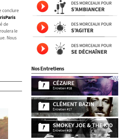
e conclure
risParis
dé de
roulera le
que. Nous
Nos Entretiens