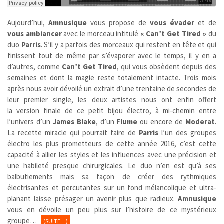
Aujourd’hui,
Amnusique
vous propose de
vous évader
et de
vous ambiancer
avec le morceau intitulé
« Can’t Get Tired »
du
duo
Parris
. S’il y a parfois des morceaux qui restent en tête et qui
finissent tout de même par s’évaporer avec le temps, il y en a
d’autres, comme
Can’t Get Tired
, qui vous obsèdent depuis des
semaines et dont la magie reste totalement intacte. Trois mois
après nous avoir dévoilé un extrait d’une trentaine de secondes de
leur premier single, les deux artistes nous ont enfin offert
la version finale de ce petit bijou électro, à mi-chemin entre
l’univers d’un
James Blake
, d’un
Flume
ou encore de
Moderat
.
La recette miracle qui pourrait faire de
Parris
l’un des groupes
électro les plus prometteurs de cette année 2016, c’est cette
capacité à allier les styles et les influences avec une précision et
une habileté presque chirurgicales. Le duo n’en est qu’à ses
balbutiements mais sa façon de créer des rythmiques
électrisantes et percutantes sur un fond mélancolique et ultra-
planant laisse présager un avenir plus que radieux.
Amnusique
vous en dévoile un peu plus sur l’histoire de ce mystérieux
groupe…
(SUITE…)