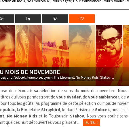
élection du mois
,
Nos morceaux
,
Pour s'agiter
,
Pour s'ambiancer
,
Pour s'évader
,
Po
ose de découvrir sa sélection de sons du mois de novembre. Nous
t titres qui vous permettront de
vous évader
, de
vous ambiancer
, de
v
a pour tous les goûts. Au programme de cette sélection du mois de novem
epublic
, la Bordelaise
Straybird
, le duo Parisien de
Sobcek
, nos amis
nt
,
No Money Kids
et le Toulousain
Stakov
. Nous vous souhaiton
rant que ces huit découvertes vous plaisent…
(SUITE…)