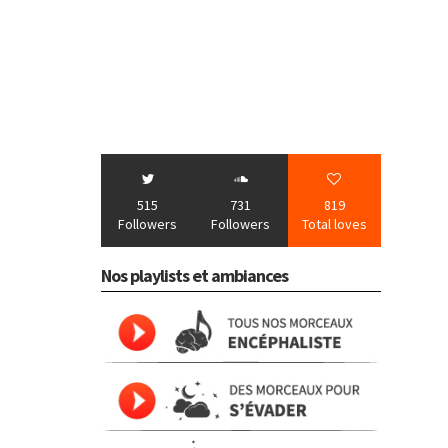
515
731
819
Followers
Followers
Total loves
Nos playlists et ambiances