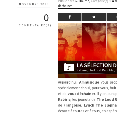
Publié par :
Guillaume
, Catégorie(s) :
La s
NOVEMBRE 2015
déchainer
0
COMMENTAIRE(S)
Aujourd’hui,
Amnusique
vous prop
spécialement choisi, pour vous, hui
et de
vous déchaîner
. Il y en aur
Kabiria
, les jeunots de
The Loud R
de
Françoise
,
Lynch The Elepha
écoute à toutes et à tous, en espé