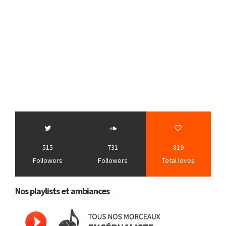
515
731
819
Followers
Followers
Total loves
Nos playlists et ambiances