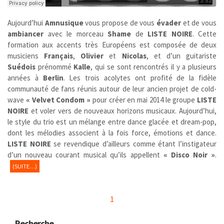
Aujourd’hui
Amnusique
vous propose de vous
évader
et de vous
ambiancer
avec le morceau
Shame
de
LISTE NOIRE
. Cette
formation aux accents très Européens est composée de deux
musiciens
Français
,
Olivier
et
Nicolas
, et d’un guitariste
Suédois
prénommé
Kalle
, qui se sont rencontrés il y a plusieurs
années à
Berlin
. Les trois acolytes ont profité de la fidèle
communauté de fans réunis autour de leur ancien projet de cold-
wave
« Velvet Condom »
pour créer en mai 2014 le groupe
LISTE
NOIRE
et voler vers de nouveaux horizons musicaux. Aujourd’hui,
le style du trio est un mélange entre dance glacée et dream-pop,
dont les mélodies associent à la fois force, émotions et dance.
LISTE NOIRE
se revendique d’ailleurs comme étant l’instigateur
d’un nouveau courant musical qu’ils appellent
« Disco Noir »
.
(SUITE…)
1
Recherche