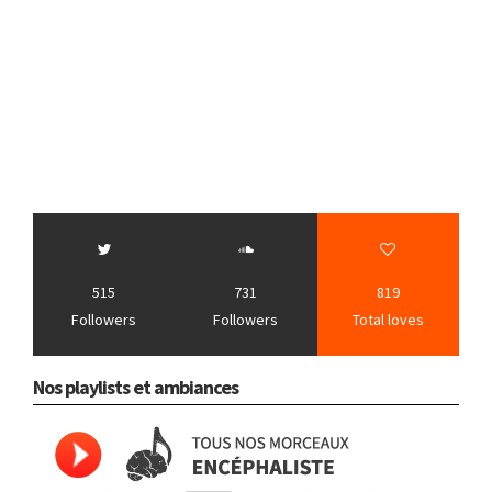
515
731
819
Followers
Followers
Total loves
Nos playlists et ambiances