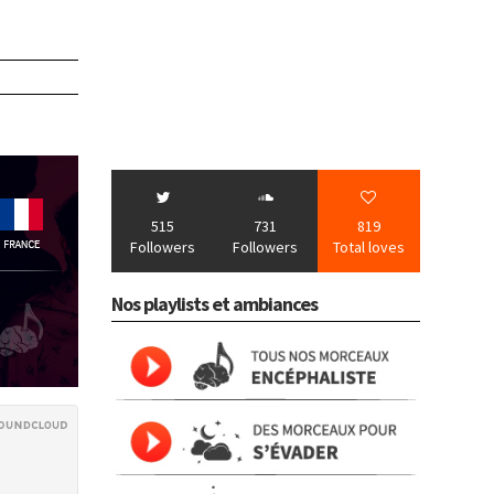
515
731
819
Followers
Followers
Total loves
Nos playlists et ambiances