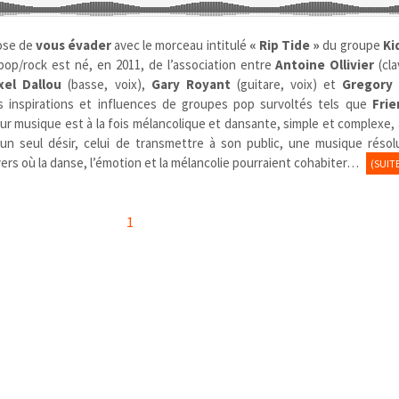
ose de
vous évader
avec le morceau intitulé
« Rip Tide »
du groupe
Ki
op/rock est né, en 2011, de l’association entre
Antoine Ollivier
(cla
xel Dallou
(basse, voix),
Gary Royant
(guitare, voix) et
Gregory 
s inspirations et influences de groupes pop survoltés tels que
Frie
eur musique est à la fois mélancolique et dansante, simple et complexe,
un seul désir, celui de transmettre à son public, une musique réso
ers où la danse, l’émotion et la mélancolie pourraient cohabiter…
(SUIT
1