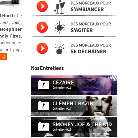
d North
. Ce
viers, voix),
Hoepffner
ndly Fires
,
 aérienne et
lument pop,
E…)
Nos Entretiens