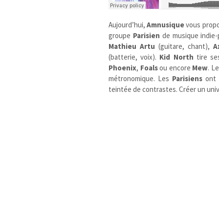
Aujourd’hui,
Amnusique
vous prop
groupe
Parisien
de musique indie-p
Mathieu Artu
(guitare, chant),
A
(batterie, voix).
Kid North
tire se
Phoenix
,
Foals
ou encore
Mew
. L
métronomique. Les
Parisiens
ont 
teintée de contrastes. Créer un univ