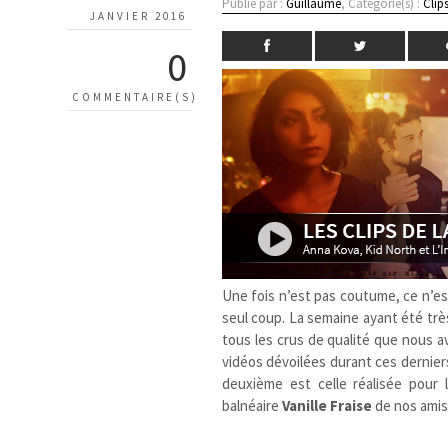
Publié par :
Guillaume
, Catégorie(s) :
Clip
JANVIER 2016
0
COMMENTAIRE(S)
Une fois n’est pas coutume, ce n’est
seul coup. La semaine ayant été très 
tous les crus de qualité que nous av
vidéos dévoilées durant ces derniers
deuxième est celle réalisée pour 
balnéaire
Vanille Fraise
de nos ami