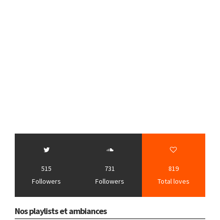
515
731
819
Followers
Followers
Total loves
Nos playlists et ambiances