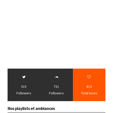
515
731
819
Followers
Followers
Total loves
Nos playlists et ambiances