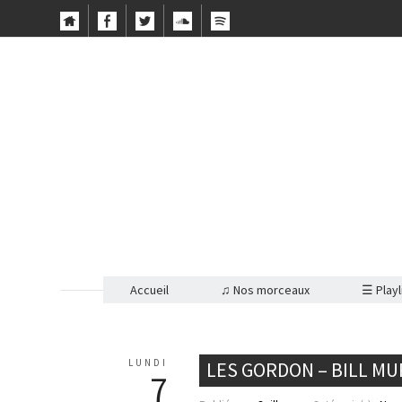
Accueil
♫ Nos morceaux
☰ Playl
LUNDI
LES GORDON – BILL M
7