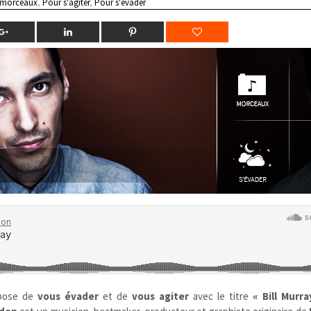
 morceaux
,
Pour s'agiter
,
Pour s'évader
pose de
vous évader
et de
vous agiter
avec le titre
« Bill Murra