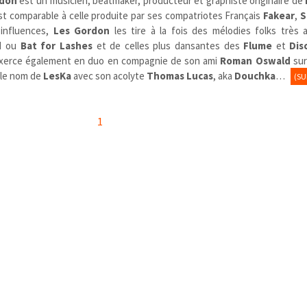
rdon
est un musicien, beatmaker, producteur et graphiste originaire de
 est comparable à celle produite par ses compatriotes Français
Fakear
,
S
 influences,
Les Gordon
les tire à la fois des mélodies folks très 
d
ou
Bat for Lashes
et de celles plus dansantes des
Flume
et
Dis
xerce également en duo en compagnie de son ami
Roman Oswald
sur
 le nom de
LesKa
avec son acolyte
Thomas Lucas
, aka
Douchka
…
(SU
1