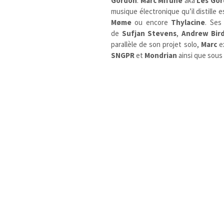
Gordon
.
Marc Mifune
aka
Les Go
musique électronique qu’il distille
Møme
ou encore
Thylacine
. Ses
de
Sufjan Stevens
,
Andrew Bir
parallèle de son projet solo,
Marc
e
SNGPR
et
Mondrian
ainsi que sous