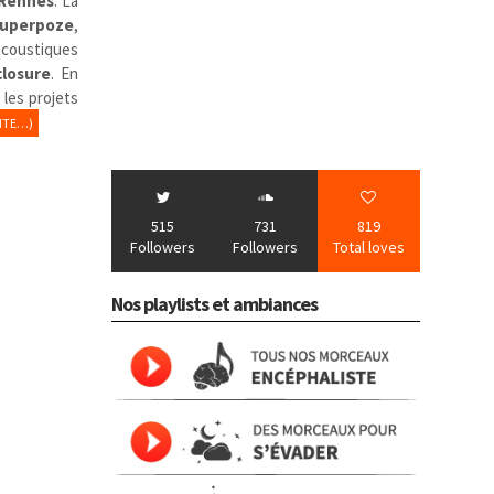
Rennes
. La
uperpoze
,
acoustiques
closure
.
En
 les projets
ITE…)
515
731
819
Followers
Followers
Total loves
Nos playlists et ambiances