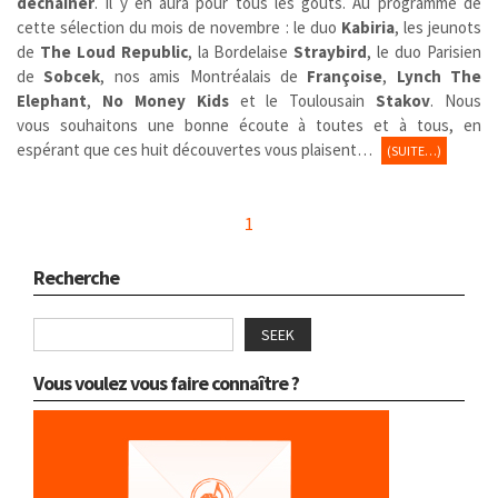
déchaîner
. Il y en aura pour tous les goûts. Au programme de
cette sélection du mois de novembre : le duo
Kabiria
, les jeunots
de
The Loud Republic
, la Bordelaise
Straybird
, le duo Parisien
de
Sobcek
, nos amis Montréalais de
Françoise
,
Lynch The
Elephant
,
No Money Kids
et le Toulousain
Stakov
. Nous
vous souhaitons une bonne écoute à toutes et à tous, en
espérant que ces huit découvertes vous plaisent…
(SUITE…)
1
Recherche
SEEK
Vous voulez vous faire connaître ?