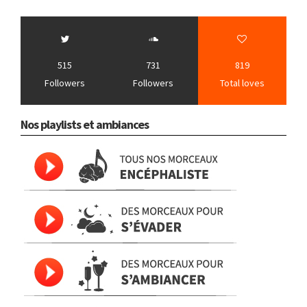
515
731
819
Followers
Followers
Total loves
Nos playlists et ambiances