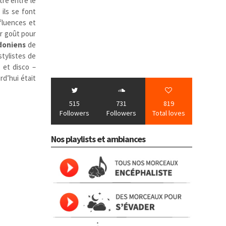
tre entre le
s ils se font
nfluences et
ur goût pour
doniens
de
stylistes de
 et disco –
rd’hui était
515
731
819
Followers
Followers
Total loves
Nos playlists et ambiances