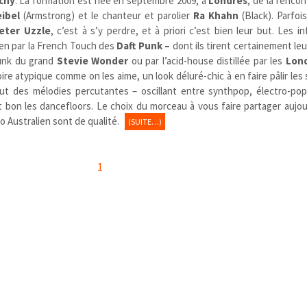
chy
. La formation est née en septembre 2009, à
Londres
, de la rencon
eibel
(Armstrong) et le chanteur et parolier
Ra
Khahn
(
Black)
. Parfoi
eter Uzzle
, c’est à s’y perdre, et à priori c’est bien leur but. Les i
ien par la French Touch des
Daft Punk –
dont ils tirent certainement le
funk du grand
Stevie Wonder
ou par l’acid-house distillée par les
Lon
ire atypique comme on les aime, un look déluré-chic à en faire pâlir les 
out des mélodies percutantes – oscillant entre synthpop, électro-pop
 bon les dancefloors. Le choix du morceau à vous faire partager aujou
o Australien sont de qualité.
(SUITE…)
1