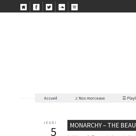
Accueil
♫ Nos morceaux
☰ Playl
JEUDI
MONARCHY – THE BEAU
5