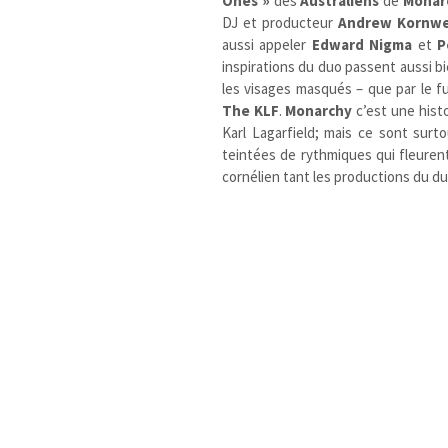
Ones »
des
Australiens
de
Monar
DJ et producteur
Andrew Kornw
aussi appeler
Edward Nigma
et
P
inspirations du duo passent aussi b
les visages masqués – que par le 
The KLF
.
Monarchy
c’est une histo
Karl Lagarfield; mais ce sont surt
teintées de rythmiques qui fleurent
cornélien tant les productions du du