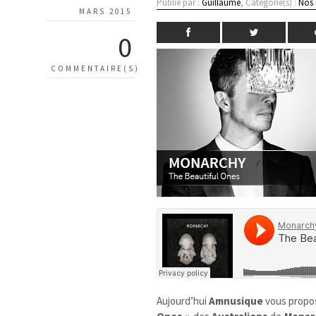
Publié par :
Guillaume
, Catégorie(s) :
Nos
MARS 2015
0
COMMENTAIRE(S)
Aujourd’hui
Amnusique
vous propo