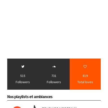
515
731
819
Followers
Followers
Total loves
Nos playlists et ambiances