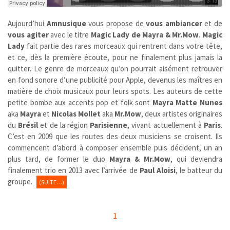
Aujourd’hui
Amnusique
vous propose de
vous ambiancer
et de
vous agiter
avec le titre
Magic Lady de Mayra & Mr.Mow
.
Magic
Lady
fait partie des rares morceaux qui rentrent dans votre tête,
et ce, dès la première écoute, pour ne finalement plus jamais la
quitter. Le genre de morceaux qu’on pourrait aisément retrouver
en fond sonore d’une publicité pour Apple, devenus les maîtres en
matière de choix musicaux pour leurs spots. Les auteurs de cette
petite bombe aux accents pop et folk sont
Mayra Matte Nunes
aka
Mayra
et
Nicolas Mollet
aka
Mr.Mow
, deux artistes originaires
du
Brésil
et de la région
Parisienne
, vivant actuellement à
Paris
.
C’est en 2009 que les routes des deux musiciens se croisent. Ils
commencent d’abord à composer ensemble puis décident, un an
plus tard, de former le duo
Mayra & Mr.Mow
, qui deviendra
finalement trio en 2013 avec l’arrivée de
Paul Aloisi
, le batteur du
groupe.
(SUITE…)
1