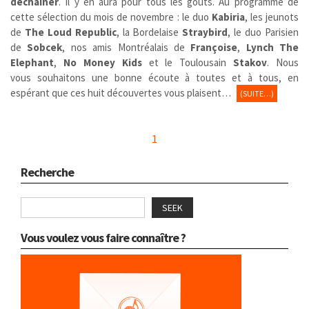
déchaîner
. Il y en aura pour tous les goûts. Au programme de
cette sélection du mois de novembre : le duo
Kabiria
, les jeunots
de
The Loud Republic
, la Bordelaise
Straybird
, le duo Parisien
de
Sobcek
, nos amis Montréalais de
Françoise
,
Lynch The
Elephant
,
No Money Kids
et le Toulousain
Stakov
. Nous
vous souhaitons une bonne écoute à toutes et à tous, en
espérant que ces huit découvertes vous plaisent…
(SUITE…)
1
Recherche
SEEK
Vous voulez vous faire connaître ?