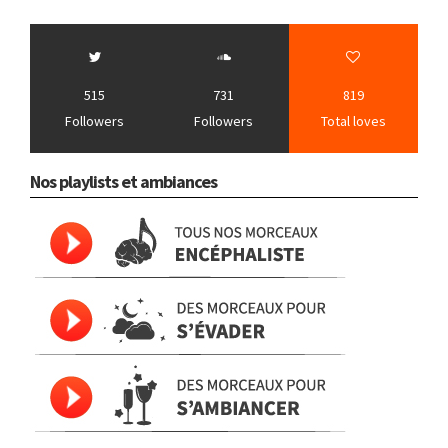
515
731
819
Followers
Followers
Total loves
Nos playlists et ambiances