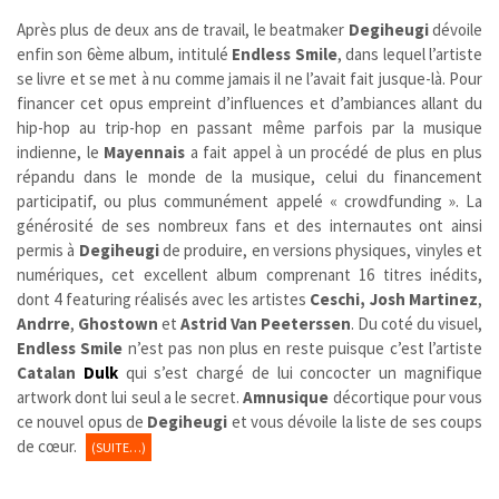
Après plus de deux ans de travail, le beatmaker
Degiheugi
dévoile
enfin son 6ème album, intitulé
Endless Smile
, dans lequel l’artiste
se livre et se met à nu comme jamais il ne l’avait fait jusque-là. Pour
financer cet opus empreint d’influences et d’ambiances allant du
hip-hop au trip-hop en passant même parfois par la musique
indienne, le
Mayennais
a fait appel à un procédé de plus en plus
répandu dans le monde de la musique, celui du financement
participatif, ou plus communément appelé « crowdfunding ». La
générosité de ses nombreux fans et des internautes ont ainsi
permis à
Degiheugi
de produire, en versions physiques, vinyles et
numériques, cet excellent album comprenant 16 titres inédits,
dont 4 featuring réalisés avec les artistes
Ceschi, Josh Martinez
,
Andrre
,
Ghostown
et
Astrid Van Peeterssen
. Du coté du visuel,
Endless Smile
n’est pas non plus en reste puisque c’est l’artiste
Catalan
Dulk
qui s’est chargé de lui concocter un magnifique
artwork dont lui seul a le secret.
Amnusique
décortique pour vous
ce nouvel opus de
Degiheugi
et vous dévoile la liste de ses coups
de cœur.
(SUITE…)