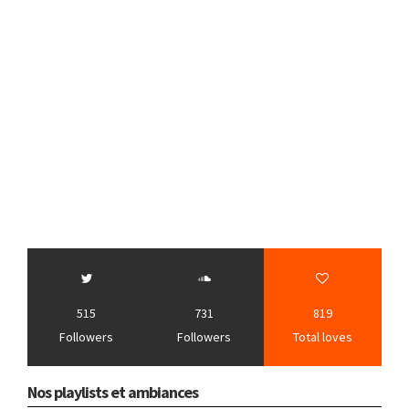
515
731
819
Followers
Followers
Total loves
Nos playlists et ambiances