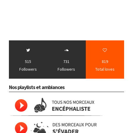
515
731
819
Followers
Followers
Total loves
Nos playlists et ambiances