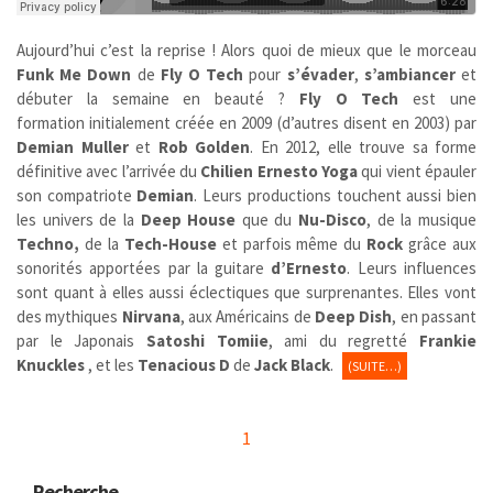
Aujourd’hui c’est la reprise ! Alors quoi de mieux que le morceau
Funk Me Down
de
Fly O Tech
pour
s’évader
,
s’ambiancer
et
débuter la semaine en beauté ?
Fly O Tech
est une
formation initialement créée en 2009 (d’autres disent en 2003) par
Demian Muller
et
Rob Golden
. En 2012, elle trouve sa forme
définitive avec l’arrivée du
Chilien
Ernesto Yoga
qui vient épauler
son compatriote
Demian
. Leurs productions touchent aussi bien
les univers de la
Deep House
que du
Nu-Disco
, de la musique
Techno,
de la
Tech-House
et parfois même du
Rock
grâce aux
sonorités apportées par la guitare
d’Ernesto
. Leurs influences
sont quant à elles aussi éclectiques que surprenantes. Elles vont
des mythiques
Nirvana
, aux Américains de
Deep Dish
, en passant
par le Japonais
Satoshi Tomiie
, ami du regretté
Frankie
Knuckles
, et les
Tenacious D
de
Jack Black
.
(SUITE…)
1
Recherche