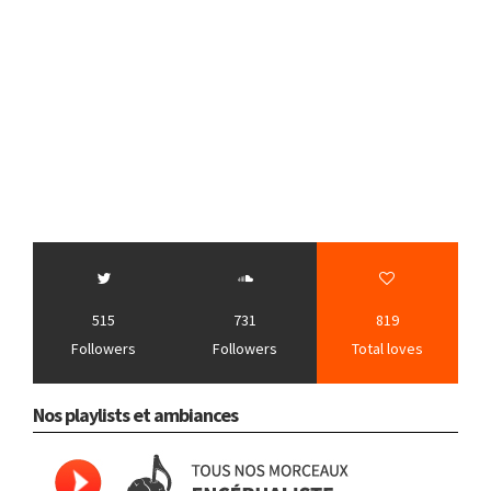
515
731
819
Followers
Followers
Total loves
Nos playlists et ambiances