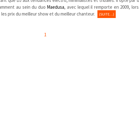
tant que DJ aux tendances électro, minimalistes et tribales. Il opte par l
otamment au sein du duo
Maedusa
, avec lequel il remporte en 2009, lors
, les prix du meilleur show et du meilleur chanteur.
(SUITE…)
1