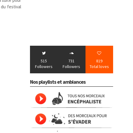
a suite pour
 du festival
515
731
819
Followers
Followers
Total loves
Nos playlists et ambiances