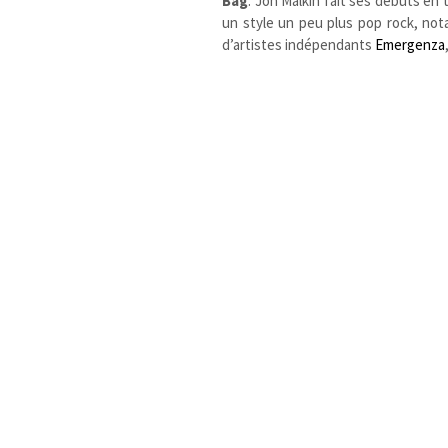
Bag
. Jon Malkin fait ses débuts en 
un style un peu plus pop rock, n
d’artistes indépendants
Emergenza