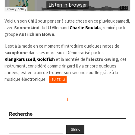
Voici un son
Chill
pour penser à autre chose en ce pluvieux samedi,
avec
Sonnenkind
du DJ Allemand
Charlie Boulala
, remixé par le
groupe
Autrichien Möwe
.
Il est à la mode en ce moment d’introduire quelques notes de
saxophone
dans ses morceaux. Démocratisé par les
Klangkarussell
,
Goldfish
et la montée de l’
Electro-Swing
, cet
instrument, considéré comme ringard il y a encore quelques
années, est en train de trouver son second souffle grâce à la
musique électronique.
(SUITE…)
1
Recherche
SEEK