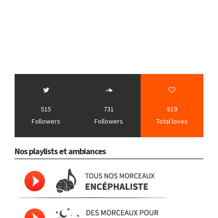
515
731
819
Followers
Followers
Total loves
Nos playlists et ambiances